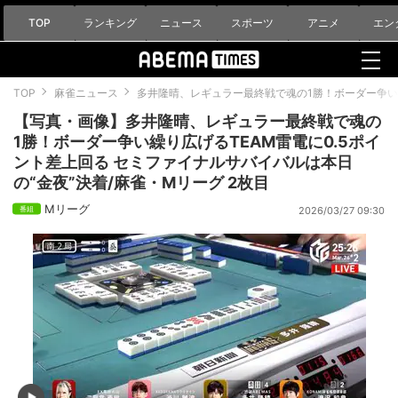
TOP
ランキング
ニュース
スポーツ
アニメ
エン
TOP
麻雀ニュース
多井隆晴、レギュラー最終戦で魂の1勝！ボーダー争い繰
【写真・画像】多井隆晴、レギュラー最終戦で魂の
1勝！ボーダー争い繰り広げるTEAM雷電に0.5ポイ
ント差上回る セミファイナルサバイバルは本日
の“金夜”決着/麻雀・Mリーグ 2枚目
Mリーグ
2026/03/27 09:30