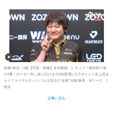
画像1枚目／2枚
【写真・画像】多井隆晴、レギュラー最終戦で魂
の1勝！ボーダー争い繰り広げるTEAM雷電に0.5ポイント差上回る
セミファイナルサバイバルは本日の“金夜”決着/麻雀・Mリーグ 1
枚目
記事に戻る