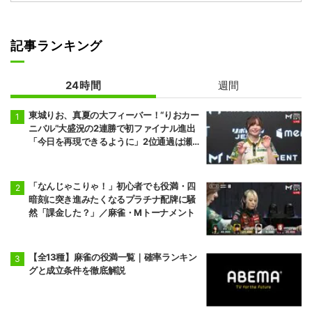
記事ランキング
24時間
週間
東城りお、真夏の大フィーバー！“りおカー
ニバル”大盛況の2連勝で初ファイナル進出
「今日を再現できるように」2位通過は瀬
戸熊直樹／麻雀・Mトーナメント
「なんじゃこりゃ！」初心者でも役満・四
暗刻に突き進みたくなるプラチナ配牌に騒
然「課金した？」／麻雀・Mトーナメント
【全13種】麻雀の役満一覧｜確率ランキン
グと成立条件を徹底解説