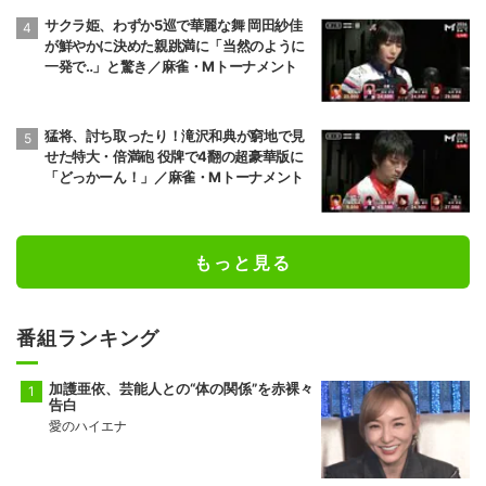
サクラ姫、わずか5巡で華麗な舞 岡田紗佳
が鮮やかに決めた親跳満に「当然のように
一発で‥」と驚き／麻雀・Mトーナメント
猛将、討ち取ったり！滝沢和典が窮地で見
せた特大・倍満砲 役牌で4翻の超豪華版に
「どっかーん！」／麻雀・Mトーナメント
もっと見る
番組ランキング
加護亜依、芸能人との“体の関係”を赤裸々
告白
愛のハイエナ