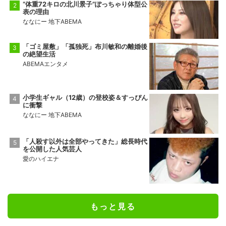
“体重72キロの北川景子”ぽっちゃり体型公
表の理由
ななにー 地下ABEMA
「ゴミ屋敷」「孤独死」布川敏和の離婚後
の絶望生活
ABEMAエンタメ
小学生ギャル（12歳）の登校姿＆すっぴん
に衝撃
ななにー 地下ABEMA
「人殺す以外は全部やってきた」総長時代
を公開した人気芸人
愛のハイエナ
もっと見る