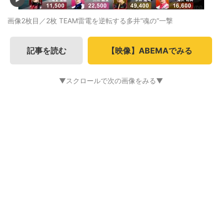
画像2枚目／2枚
TEAM雷電を逆転する多井“魂の”一撃
記事を読む
【映像】ABEMAでみる
▼スクロールで次の画像をみる▼