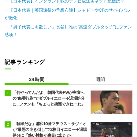
【日本代表】イングランド戦のテレビ放送＆ネット配信は？
【日本代表｜英国遠征の予想布陣】シャドーやCFのサバイバル
が激化
「男子代表にも欲しい」長谷川唯の“高速ダブルタッチ”にファン
感嘆！
記事ランキング
24時間
週間
「何やってんだよ」韓国代表FWが主審へ
の“侮辱行為”でダブルイエロー→退場処分
に…ファンも「ちょっと擁護できねーわ」
「軽率だな」浦和10番マテウス・サヴィオ
が“最悪の突き倒し”で2枚目イエロー→退場
処分に「熱い性格が裏目に出たか」