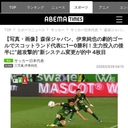
TOP
ランキング
ニュース
スポーツ
アニメ
エン
TOP
スポーツニュース
サッカー
サッカー日本代表
森保ジャパン、
【写真・画像】森保ジャパン、伊東純也の劇的ゴー
ルでスコットランド代表に1ー0勝利！主力投入の後
半に“超攻撃的”新システム変更が的中 4枚目
サッカー日本代表
三笘薫
,
伊東純也
2026/03/29 04:13