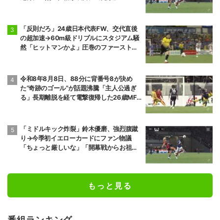
「反則だろ」24歳日本代表FW、交代直後
の超加速→60m級ドリブルにスタジアム騒
然「ヒットマンかよ」圧巻のファーストプ
レーに相手ファンも恐々
令和8年8月8日、88分に背番号8が決め
た“奇跡のゴール”が話題沸騰「主人公過ぎ
る」長期離脱を経て電撃復帰した26歳MF
の鮮烈弾に「涙出てきた」
「ミドルキック炸裂」鈴木優磨、強烈腹蹴
り→今季初イエローカードにファン物議
「ちょっと厳しいな」「開幕戦からお祖母
様に怒られる」
もっと見る
番組ランキング