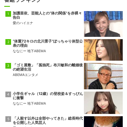
加護亜依、芸能人との“体の関係”を赤裸々
告白
愛のハイエナ
“体重72キロの北川景子”ぽっちゃり体型公
表の理由
ななにー 地下ABEMA
「ゴミ屋敷」「孤独死」布川敏和の離婚後
の絶望生活
ABEMAエンタメ
小学生ギャル（12歳）の登校姿＆すっぴん
に衝撃
ななにー 地下ABEMA
「人殺す以外は全部やってきた」総長時代
を公開した人気芸人