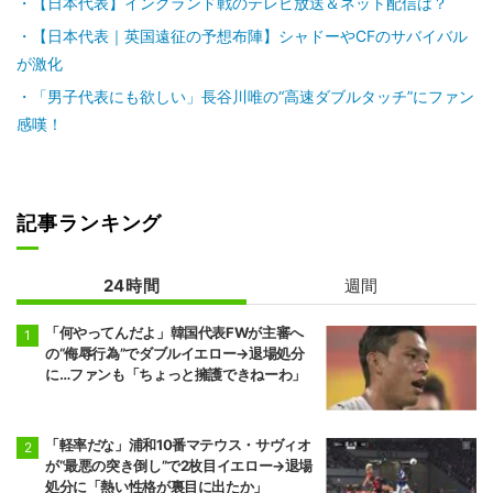
【日本代表】イングランド戦のテレビ放送＆ネット配信は？
【日本代表｜英国遠征の予想布陣】シャドーやCFのサバイバル
が激化
「男子代表にも欲しい」長谷川唯の“高速ダブルタッチ”にファン
感嘆！
記事ランキング
24時間
週間
「何やってんだよ」韓国代表FWが主審へ
の“侮辱行為”でダブルイエロー→退場処分
に…ファンも「ちょっと擁護できねーわ」
「軽率だな」浦和10番マテウス・サヴィオ
が“最悪の突き倒し”で2枚目イエロー→退場
処分に「熱い性格が裏目に出たか」