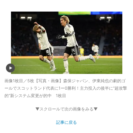
画像1枚目／5枚
【写真・画像】森保ジャパン、伊東純也の劇的ゴ
ールでスコットランド代表に1ー0勝利！主力投入の後半に“超攻撃
的”新システム変更が的中 1枚目
▼スクロールで次の画像をみる▼
記事に戻る