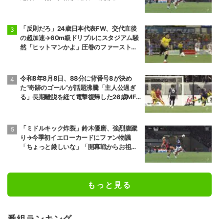
「反則だろ」24歳日本代表FW、交代直後
の超加速→60m級ドリブルにスタジアム騒
然「ヒットマンかよ」圧巻のファーストプ
レーに相手ファンも恐々
令和8年8月8日、88分に背番号8が決め
た“奇跡のゴール”が話題沸騰「主人公過ぎ
る」長期離脱を経て電撃復帰した26歳MF
の鮮烈弾に「涙出てきた」
「ミドルキック炸裂」鈴木優磨、強烈腹蹴
り→今季初イエローカードにファン物議
「ちょっと厳しいな」「開幕戦からお祖母
様に怒られる」
もっと見る
番組ランキング