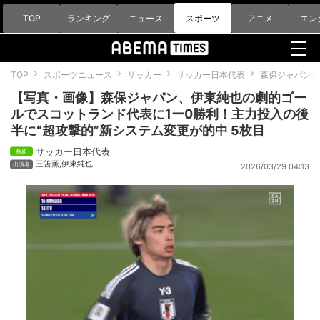
TOP
ランキング
ニュース
スポーツ
アニメ
エン
TOP
スポーツニュース
サッカー
サッカー日本代表
森保ジャパン、
【写真・画像】森保ジャパン、伊東純也の劇的ゴー
ルでスコットランド代表に1ー0勝利！主力投入の後
半に“超攻撃的”新システム変更が的中 5枚目
サッカー日本代表
三笘薫
,
伊東純也
2026/03/29 04:13