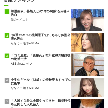
加護亜依、芸能人との“体の関係”を赤裸々
告白
愛のハイエナ
“体重72キロの北川景子”ぽっちゃり体型公
表の理由
ななにー 地下ABEMA
「ゴミ屋敷」「孤独死」布川敏和の離婚後
の絶望生活
ABEMAエンタメ
小学生ギャル（12歳）の登校姿＆すっぴん
に衝撃
ななにー 地下ABEMA
「人殺す以外は全部やってきた」総長時代
を公開した人気芸人