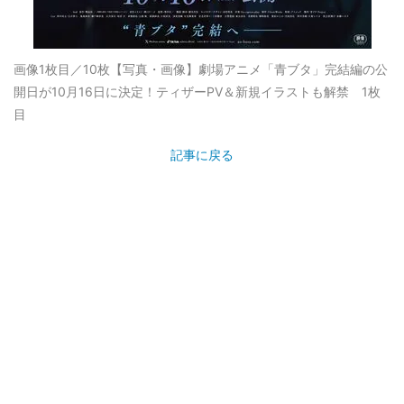
画像1枚目／10枚
【写真・画像】劇場アニメ「青ブタ」完結編の公
開日が10月16日に決定！ティザーPV＆新規イラストも解禁 1枚
目
記事に戻る