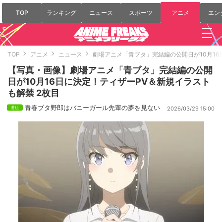
TOP
ランキング
ニュース
スポーツ
アニメ
エン
TOP
アニメ
ニュース
劇場アニメ「青ブタ」完結編の公開日が10月16
【写真・画像】劇場アニメ「青ブタ」完結編の公開
日が10月16日に決定！ティザーPV＆新規イラスト
も解禁 2枚目
青春ブタ野郎はバニーガール先輩の夢を見ない
2026/03/29 15:00