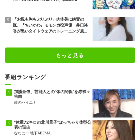
「お尻も胸もぷりぷり」肉体美に絶賛の
嵐、『ちいかわ』モモンガ役声優・井口裕
香が黒いタイトウェアのトレーニング風景
公開
もっと見る
番組ランキング
加護亜依、芸能人との“体の関係”を赤裸々
告白
愛のハイエナ
“体重72キロの北川景子”ぽっちゃり体型公
表の理由
ななにー 地下ABEMA