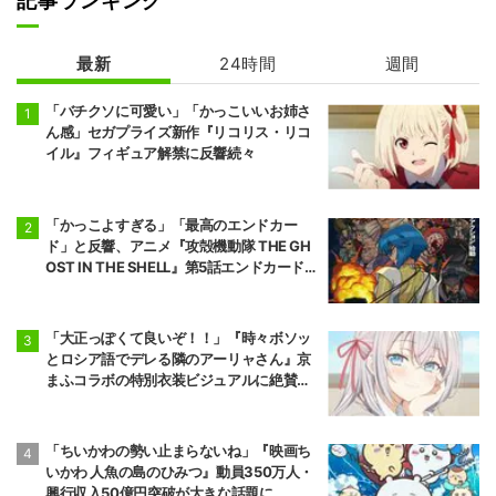
記事ランキング
最新
24時間
週間
拷問バイトくん
魔術師クノンは
の日常
見えている
「バチクソに可愛い」「かっこいいお姉さ
ん感」セガプライズ新作『リコリス・リコ
イル』フィギュア解禁に反響続々
「かっこよすぎる」「最高のエンドカー
ド」と反響、アニメ『攻殻機動隊 THE GH
OST IN THE SHELL』第5話エンドカード公
開
「大正っぽくて良いぞ！！」『時々ボソッ
とロシア語でデレる隣のアーリャさん』京
まふコラボの特別衣装ビジュアルに絶賛の
声
「ちいかわの勢い止まらないね」『映画ち
いかわ 人魚の島のひみつ』動員350万人・
興行収入50億円突破が大きな話題に