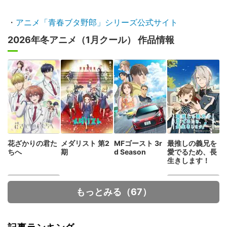
・
アニメ「青春ブタ野郎」シリーズ公式サイト
2026年冬アニメ（1月クール） 作品情報
花ざかりの君た
メダリスト 第2
MFゴースト 3r
最推しの義兄を
ちへ
期
d Season
愛でるため、長
生きします！
もっとみる（67）