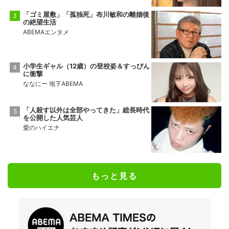
「ゴミ屋敷」「孤独死」布川敏和の離婚後
の絶望生活
ABEMAエンタメ
小学生ギャル（12歳）の登校姿＆すっぴん
に衝撃
ななにー 地下ABEMA
「人殺す以外は全部やってきた」総長時代
を公開した人気芸人
愛のハイエナ
もっと見る