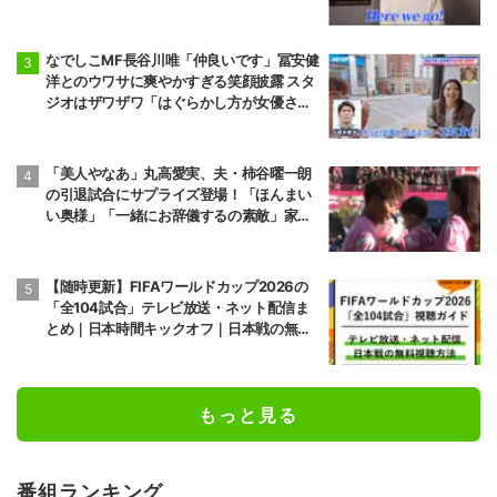
なでしこMF長谷川唯「仲良いです」冨安健
洋とのウワサに爽やかすぎる笑顔披露 スタ
ジオはザワザワ「はぐらかし方が女優さ
ん！」
「美人やなあ」丸高愛実、夫・柿谷曜一朗
の引退試合にサプライズ登場！「ほんまい
い奥様」「一緒にお辞儀するの素敵」家族
愛が脚光
【随時更新】FIFAワールドカップ2026の
「全104試合」テレビ放送・ネット配信ま
とめ｜日本時間キックオフ｜日本戦の無料
視聴方法
もっと見る
番組ランキング