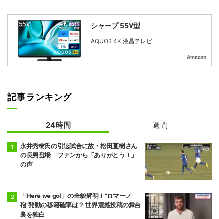
シャープ 55V型
AQUOS 4K 液晶テレビ
Amazon
記事ランキング
24時間
週間
永井秀樹氏の引退試合に故・松田直樹さん
の長男登場 ファンから「ありがとう！」
の声
「Here we go!」の全貌解明！“ロマーノ
砲”発動の移籍確率は？ 世界震撼投稿の舞台
裏を独白