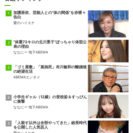
加護亜依、芸能人との“体の関係”を赤裸々
告白
愛のハイエナ
“体重72キロの北川景子”ぽっちゃり体型公
表の理由
ななにー 地下ABEMA
「ゴミ屋敷」「孤独死」布川敏和の離婚後
の絶望生活
ABEMAエンタメ
小学生ギャル（12歳）の登校姿＆すっぴん
に衝撃
ななにー 地下ABEMA
「人殺す以外は全部やってきた」総長時代
を公開した人気芸人
愛のハイエナ