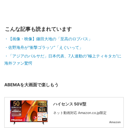
こんな記事も読まれています
【画像・映像】鎌田大地の「至高のロブパス」
佐野海舟が“衝撃ゴラッソ”「えぐいって」
「アジアのバルサだ」日本代表、7人連動の“極上ティキタカ”に
海外ファン驚愕
ABEMAを大画面で楽しもう
ハイセンス 50V型
ネット動画対応 Amazon.co.jp限定
Amazon