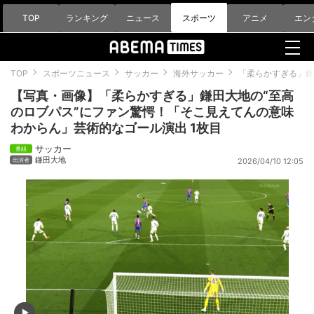
TOP
ランキング
ニュース
スポーツ
アニメ
エン
TOP
スポーツニュース
サッカー
海外サッカー
「柔らかすぎる」鎌
【写真・画像】「柔らかすぎる」鎌田大地の“至高
のロブパス”にファン驚愕！「そこ見えてんの意味
わからん」芸術的なゴール演出 1枚目
サッカー
鎌田大地
2026/04/10 12:05