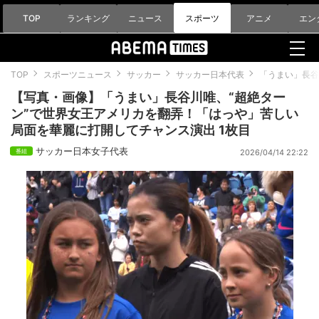
TOP
ランキング
ニュース
スポーツ
アニメ
エン
TOP
スポーツニュース
サッカー
サッカー日本代表
「うまい」長谷
【写真・画像】「うまい」長谷川唯、“超絶ター
ン”で世界女王アメリカを翻弄！「はっや」苦しい
局面を華麗に打開してチャンス演出 1枚目
サッカー日本女子代表
2026/04/14 22:22