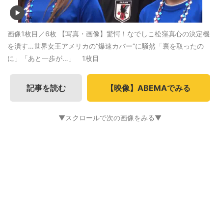
画像1枚目／6枚
【写真・画像】驚愕！なでしこ松窪真心の決定機
を潰す…世界女王アメリカの“爆速カバー”に騒然「裏を取ったの
に」「あと一歩が…」 1枚目
記事を読む
【映像】ABEMAでみる
▼スクロールで次の画像をみる▼