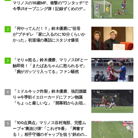
マリノスの16歳MF、衝撃の“ワンタッチ”で
今季J1オープニング弾！記録ずくめのデビ
ュー戦初ゴールに「歴史を作りよった」
「何やってんだ！？」鈴木優磨に“祖母
が”ブチギレ 「家に入るのに10分くらいか
かった」初退場の裏話にスタジオ爆笑
「そりゃ怒る」鈴木優磨、マリノスDFと一
触即発！「またばあちゃんに怒られるぞ」
「腕がガッツリ入ってる」ファン騒然
「ミドルキック炸裂」鈴木優磨、強烈腹蹴
り→今季初イエローカードにファン物議
「ちょっと厳しいな」「開幕戦からお祖母
様に怒られる」
「100点満点」マリノス谷村海那、完璧ム
ーブ→“裏抜け弾”「これぞ9番」「興奮す
る！」相手守備のギャップを狙う”斜めの抜