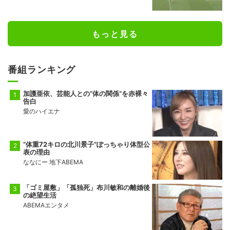
け出し”
もっと見る
番組ランキング
加護亜依、芸能人との“体の関係”を赤裸々
告白
愛のハイエナ
“体重72キロの北川景子”ぽっちゃり体型公
表の理由
ななにー 地下ABEMA
「ゴミ屋敷」「孤独死」布川敏和の離婚後
の絶望生活
ABEMAエンタメ