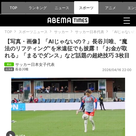
TOP
ランキング
ニュース
スポーツ
アニメ
エン
TOP
スポーツニュース
サッカー
サッカー日本代表
「AIじゃない
【写真・画像】「AIじゃないの？」長谷川唯、“魔
法のリフティング”を米遠征でも披露！「お金が取
れる」「まるでダンス」など話題の超絶技巧 3枚目
サッカー日本女子代表
長谷川唯
2026/04/16 22:00