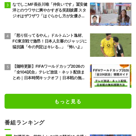
なでしこMF長谷川唯「仲良いです」冨安健
洋とのウワサに爽やかすぎる笑顔披露 スタ
ジオはザワザワ「はぐらかし方が女優さ
ん！」
「怒り狂ってるやん」ドルトムント逸材、
FC東京戦で激昂！日本人主審のジャッジに
猛抗議「今の判定はキレる…」「怖いよ」
【随時更新】FIFAワールドカップ2026の
「全104試合」テレビ放送・ネット配信ま
とめ｜日本時間キックオフ｜日本戦の無料
視聴方法
もっと見る
番組ランキング