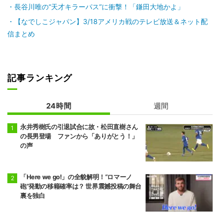
長谷川唯の“天才キラーパス”に衝撃！「鎌田大地かよ」
【なでしこジャパン】3/18アメリカ戦のテレビ放送＆ネット配
信まとめ
記事ランキング
24時間
週間
永井秀樹氏の引退試合に故・松田直樹さん
の長男登場 ファンから「ありがとう！」
の声
「Here we go!」の全貌解明！“ロマーノ
砲”発動の移籍確率は？ 世界震撼投稿の舞台
裏を独白