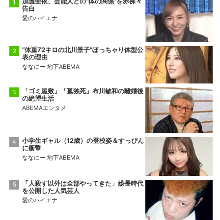
加護亜依、芸能人との“体の関係”を赤裸々
告白
愛のハイエナ
“体重72キロの北川景子”ぽっちゃり体型公
表の理由
ななにー 地下ABEMA
「ゴミ屋敷」「孤独死」布川敏和の離婚後
の絶望生活
ABEMAエンタメ
小学生ギャル（12歳）の登校姿＆すっぴん
に衝撃
ななにー 地下ABEMA
「人殺す以外は全部やってきた」総長時代
を公開した人気芸人
愛のハイエナ