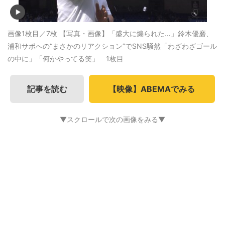
画像1枚目／7枚
【写真・画像】「盛大に煽られた…」鈴木優磨、
浦和サポへの“まさかのリアクション”でSNS騒然「わざわざゴール
の中に」「何かやってる笑」 1枚目
記事を読む
【映像】ABEMAでみる
▼スクロールで次の画像をみる▼