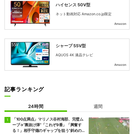
ハイセンス 50V型
ネット動画対応 Amazon.co.jp限定
Amazon
シャープ 55V型
AQUOS 4K 液晶テレビ
Amazon
記事ランキング
24時間
週間
「100点満点」マリノス谷村海那、完璧ム
ーブ→“裏抜け弾”「これぞ9番」「興奮す
る！」相手守備のギャップを狙う”斜めの抜