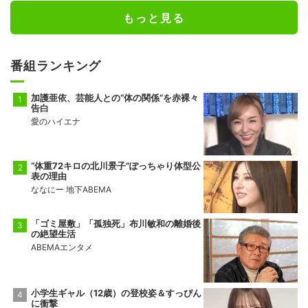
もっと見る
番組ランキング
加護亜依、芸能人との“体の関係”を赤裸々
告白
愛のハイエナ
“体重72キロの北川景子”ぽっちゃり体型公
表の理由
ななにー 地下ABEMA
「ゴミ屋敷」「孤独死」布川敏和の離婚後
の絶望生活
ABEMAエンタメ
小学生ギャル（12歳）の登校姿＆すっぴん
に衝撃