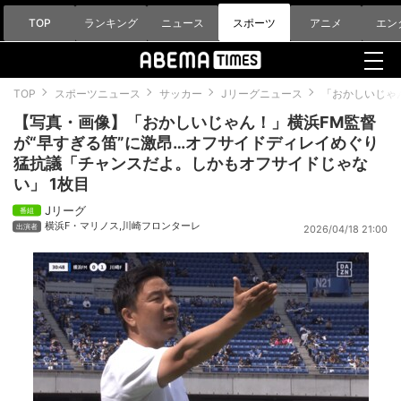
TOP
ランキング
ニュース
スポーツ
アニメ
エン
TOP
スポーツニュース
サッカー
Jリーグニュース
「おかしいじゃ
【写真・画像】「おかしいじゃん！」横浜FM監督
が“早すぎる笛”に激昂…オフサイドディレイめぐり
猛抗議「チャンスだよ。しかもオフサイドじゃな
い」 1枚目
Jリーグ
横浜F・マリノス
,
川崎フロンターレ
2026/04/18 21:00