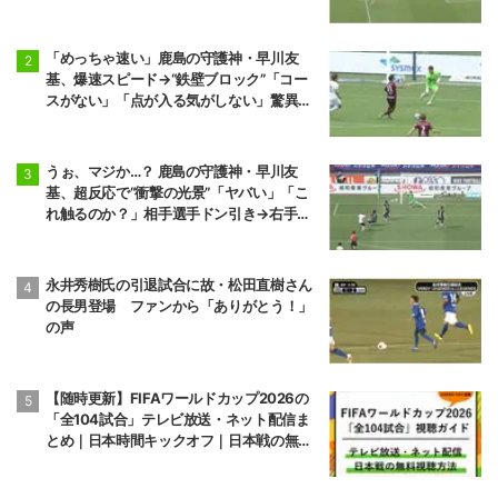
け出し”
「めっちゃ速い」鹿島の守護神・早川友
基、爆速スピード→“鉄壁ブロック”「コー
スがない」「点が入る気がしない」驚異の
判断力と飛び出しでビッグセーブ
うぉ、マジか…？ 鹿島の守護神・早川友
基、超反応で“衝撃の光景”「ヤバい」「こ
れ触るのか？」相手選手ドン引き→右手一
本“スーパーセーブ”
永井秀樹氏の引退試合に故・松田直樹さん
の長男登場 ファンから「ありがとう！」
の声
【随時更新】FIFAワールドカップ2026の
「全104試合」テレビ放送・ネット配信ま
とめ｜日本時間キックオフ｜日本戦の無料
視聴方法