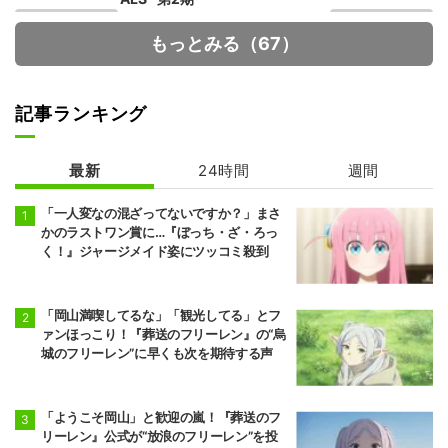
もっとみる（67）
記事ランキング
最新
24時間
週間
呪術廻戦 死滅回
真夜中ハートチ
游 前編
ューン
「一人変なの混ざってないですか？」まさ
かのラストワン賞に…『ぼっち・ざ・ろっ
く！』ジャージメイド姿にツッコミ殺到
「岡山満喫してるな」「観光してる」とフ
ァンほっこり！『葬送のフリーレン』の“烏
城のフリーレン”に早くも次を期待する声
「ようこそ岡山」と歓迎の嵐！『葬送のフ
リーレン』公式が“放浪のフリーレン”を投