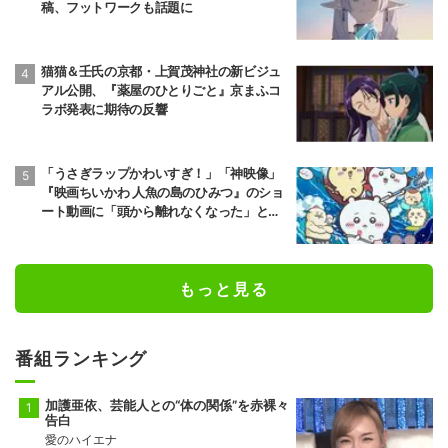
稿、フットワークも話題に
猫猫＆壬氏の京都・上賀茂神社の新ビジュ
アル公開、『薬屋のひとりごと』京まふコ
ラボ発表に期待の反響
「うさぎラップかわいすぎ！」「神映像」
『映画ちいかわ 人魚の島のひみつ』のショ
ート動画に「頭から離れなくなった」と大
反響
もっと見る
番組ランキング
加護亜依、芸能人との“体の関係”を赤裸々
告白
愛のハイエナ