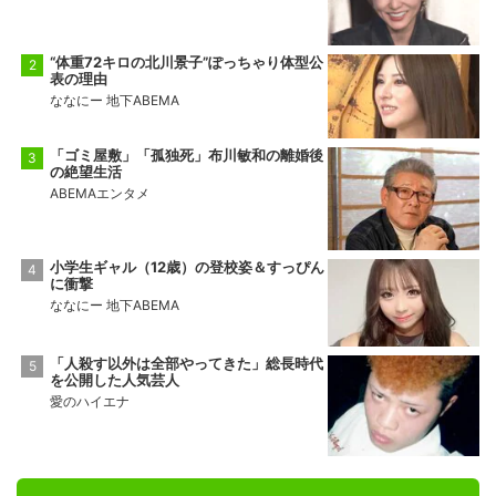
“体重72キロの北川景子”ぽっちゃり体型公
表の理由
ななにー 地下ABEMA
「ゴミ屋敷」「孤独死」布川敏和の離婚後
の絶望生活
ABEMAエンタメ
小学生ギャル（12歳）の登校姿＆すっぴん
に衝撃
ななにー 地下ABEMA
「人殺す以外は全部やってきた」総長時代
を公開した人気芸人
愛のハイエナ