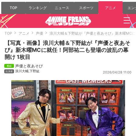
TOP
ランキング
ニュース
スポーツ
アニメ
エン
TOP
アニメ
声優
浪川大輔＆下野紘が『声優と夜あそび』新木曜MC
【写真・画像】浪川大輔＆下野紘が『声優と夜あそ
び』新木曜MCに就任！阿部祐二も登場の波乱の幕
開け 1枚目
声優と夜あそび
浪川大輔
,
下野紘
2026/04/28 11:00