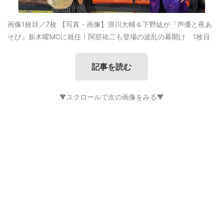
画像1枚目／7枚
【写真・画像】浪川大輔＆下野紘が『声優と夜あ
そび』新木曜MCに就任！阿部祐二も登場の波乱の幕開け 1枚目
記事を読む
▼スクロールで次の画像をみる▼