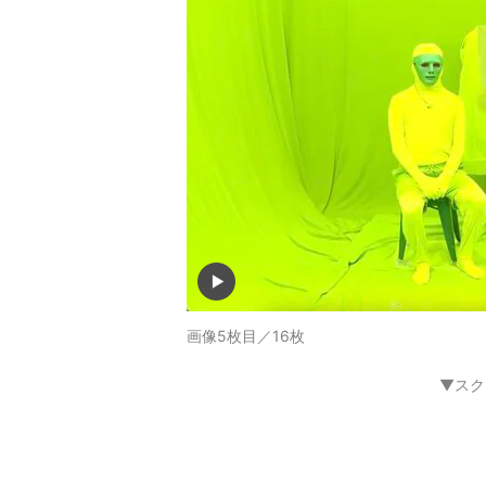
画像5枚目／16枚
▼スク