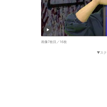
画像7枚目／16枚
▼スク