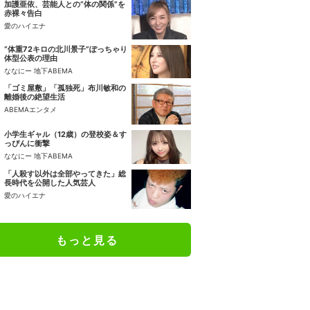
加護亜依、芸能人との“体の関係”を
赤裸々告白
愛のハイエナ
“体重72キロの北川景子”ぽっちゃり
体型公表の理由
ななにー 地下ABEMA
「ゴミ屋敷」「孤独死」布川敏和の
離婚後の絶望生活
ABEMAエンタメ
小学生ギャル（12歳）の登校姿＆す
っぴんに衝撃
ななにー 地下ABEMA
「人殺す以外は全部やってきた」総
長時代を公開した人気芸人
愛のハイエナ
もっと見る