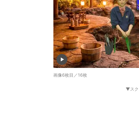
画像6枚目／16枚
▼スク