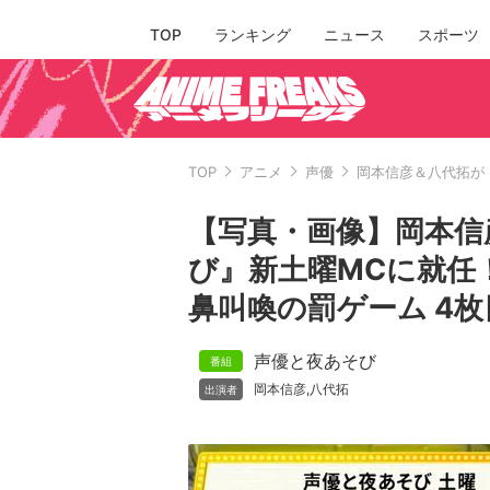
TOP
ランキング
ニュース
スポーツ
TOP
アニメ
声優
岡本信彦＆八代拓が
【写真・画像】岡本信
び』新土曜MCに就任
鼻叫喚の罰ゲーム 4枚
声優と夜あそび
岡本信彦
八代拓
,