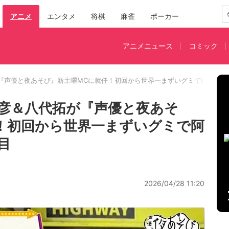
アニメ
エンタメ
将棋
麻雀
ポーカー
アニメニュース
コミック
『声優と夜あそび』新土曜MCに就任！初回から世界一まずいグミで阿鼻叫喚
彦＆八代拓が『声優と夜あそ
！初回から世界一まずいグミで阿
目
2026/04/28 11:20