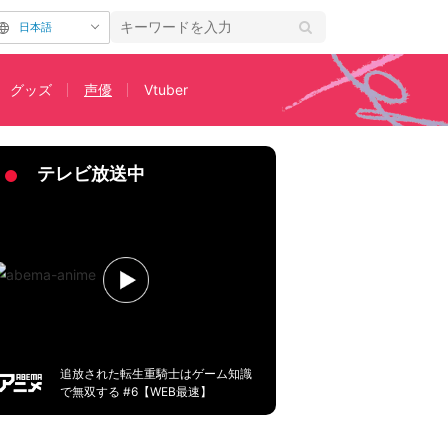
日本語
グッズ
声優
Vtuber
の罰ゲーム
テレビ放送中
追放された転生重騎士はゲーム知識
で無双する #6【WEB最速】