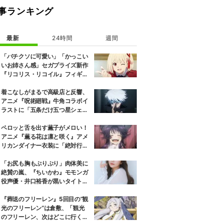
事ランキング
最新
24時間
週間
「バチクソに可愛い」「かっこい
いお姉さん感」セガプライズ新作
『リコリス・リコイル』フィギュ
ア解禁に反響続々
着こなしがまるで高級店と反響、
アニメ『呪術廻戦』牛角コラボイ
ラストに「五条だけ五つ星シェ
フ」
ペロッと舌を出す薫子がメロい！
アニメ『薫る花は凛と咲く』アメ
リカンダイナー衣装に「絶対行き
ます」の声
「お尻も胸もぷりぷり」肉体美に
絶賛の嵐、『ちいかわ』モモンガ
役声優・井口裕香が黒いタイトウ
ェアのトレーニング風景公開
『葬送のフリーレン』5回目の“観
光のフリーレン”は倉敷、「観光
のフリーレン、次はどこに行くの