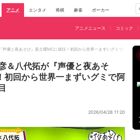
アニメ
エンタメ
将棋
麻雀
ポーカー
アニメニュース
コミック
『声優と夜あそび』新土曜MCに就任！初回から世界一まずいグミで阿鼻叫喚
彦＆八代拓が『声優と夜あそ
！初回から世界一まずいグミで阿
目
2026/04/28 11:20