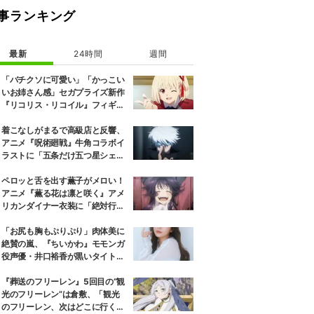
事ランキング
最新
24時間
週間
「バチクソに可愛い」「かっこい
いお姉さん感」セガプライズ新作
『リコリス・リコイル』フィギュ
ア解禁に反響続々
着こなしがまるで高級店と反響、
アニメ『呪術廻戦』牛角コラボイ
ラストに「五条だけ五つ星シェ
フ」
ペロッと舌を出す薫子がメロい！
アニメ『薫る花は凛と咲く』アメ
リカンダイナー衣装に「絶対行き
ます」の声
「お尻も胸もぷりぷり」肉体美に
絶賛の嵐、『ちいかわ』モモンガ
役声優・井口裕香が黒いタイトウ
ェアのトレーニング風景公開
『葬送のフリーレン』5回目の“観
光のフリーレン”は倉敷、「観光
のフリーレン、次はどこに行くの