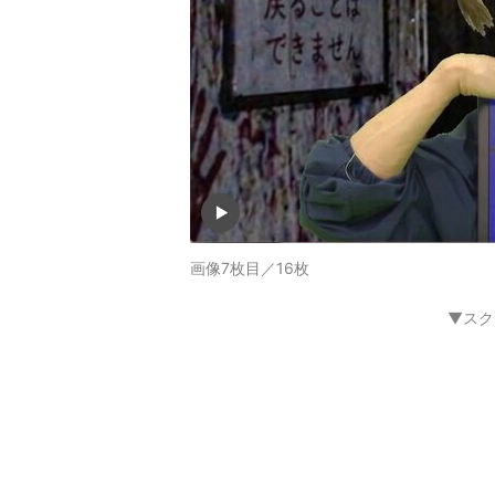
画像7枚目／16枚
▼スク