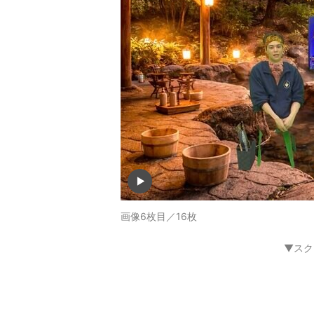
画像6枚目／16枚
▼スク