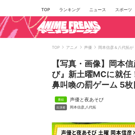
TOP
ランキング
ニュース
スポーツ
TOP
アニメ
声優
岡本信彦＆八代拓が
【写真・画像】岡本信
び』新土曜MCに就任
鼻叫喚の罰ゲーム 5枚
声優と夜あそび
岡本信彦
八代拓
,