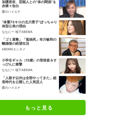
加護亜依、芸能人との“体の関係”を
赤裸々告白
愛のハイエナ
“体重72キロの北川景子”ぽっちゃり
体型公表の理由
ななにー 地下ABEMA
「ゴミ屋敷」「孤独死」布川敏和の
離婚後の絶望生活
ABEMAエンタメ
小学生ギャル（12歳）の登校姿＆す
っぴんに衝撃
ななにー 地下ABEMA
「人殺す以外は全部やってきた」総
長時代を公開した人気芸人
愛のハイエナ
もっと見る