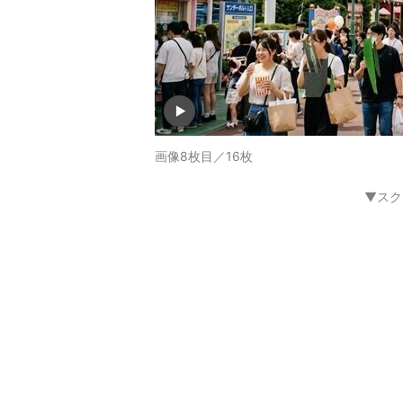
画像8枚目／16枚
▼スク