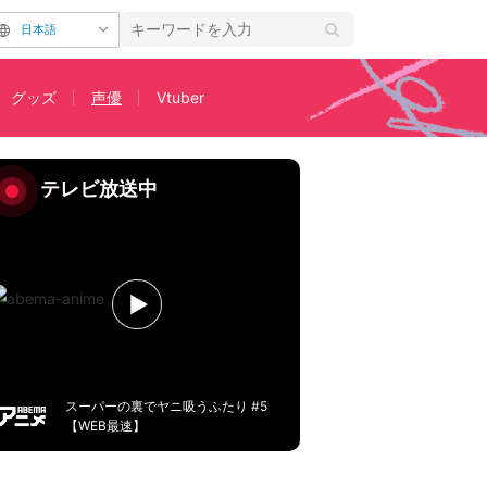
日本語
グッズ
声優
Vtuber
の罰ゲーム
テレビ放送中
スーパーの裏でヤニ吸うふたり #5
【WEB最速】