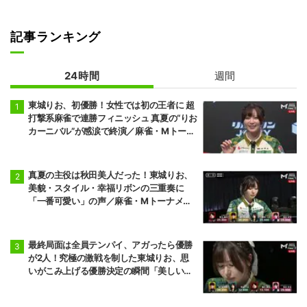
記事ランキング
24時間
週間
東城りお、初優勝！女性では初の王者に 超
打撃系麻雀で連勝フィニッシュ 真夏の“りお
カーニバル”が感涙で終演／麻雀・Mトーナ
メント
真夏の主役は秋田美人だった！東城りお、
美貌・スタイル・幸福リボンの三重奏に
「一番可愛い」の声／麻雀・Mトーナメン
ト
最終局面は全員テンパイ、アガったら優勝
が2人！究極の激戦を制した東城りお、思
いがこみ上げる優勝決定の瞬間「美しい結
末だった」「完全勝利！」／麻雀・Mトー
ナメント