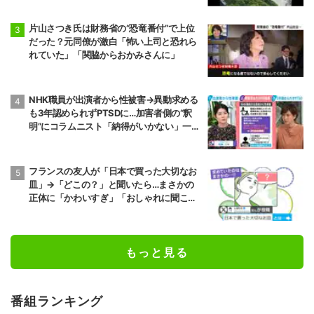
片山さつき氏は財務省の“恐竜番付”で上位
だった？元同僚が激白「怖い上司と恐れら
れていた」「関脇からおかみさんに」
NHK職員が出演者から性被害→異動求める
も3年認められずPTSDに…加害者側の“釈
明”にコラムニスト「納得がいかない」一方
で組織体制の問題点も指摘
フランスの友人が「日本で買った大切なお
皿」→「どこの？」と聞いたら…まさかの
正体に「かわいすぎ」「おしゃれに聞こえ
る」
もっと見る
番組ランキング