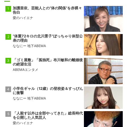
加護亜依、芸能人との“体の関係”を赤裸々
告白
愛のハイエナ
“体重72キロの北川景子”ぽっちゃり体型公
表の理由
ななにー 地下ABEMA
「ゴミ屋敷」「孤独死」布川敏和の離婚後
の絶望生活
ABEMAエンタメ
小学生ギャル（12歳）の登校姿＆すっぴん
に衝撃
ななにー 地下ABEMA
「人殺す以外は全部やってきた」総長時代
を公開した人気芸人
愛のハイエナ