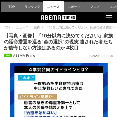
TOP
ランキング
ニュース
スポーツ
アニメ
エン
TOP
ニュース
国内
「10分以内に決めてください」家族の延命措置を
【写真・画像】「10分以内に決めてください」家族
の延命措置を巡る“命の選択”の現実 遺された者たち
が後悔しない方法はあるのか 4枚目
ABEMA Prime
2026/05/26 11:00