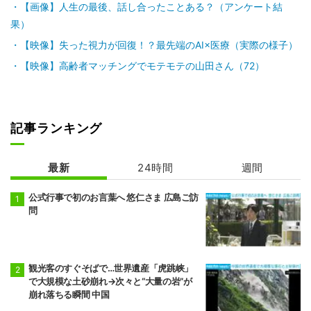
【画像】人生の最後、話し合ったことある？（アンケート結
果）
【映像】失った視力が回復！？最先端のAI×医療（実際の様子）
【映像】高齢者マッチングでモテモテの山田さん（72）
記事ランキング
最新
24時間
週間
公式行事で初のお言葉へ 悠仁さま 広島ご訪
問
観光客のすぐそばで…世界遺産「虎跳峡」
で大規模な土砂崩れ→次々と“大量の岩”が
崩れ落ちる瞬間 中国