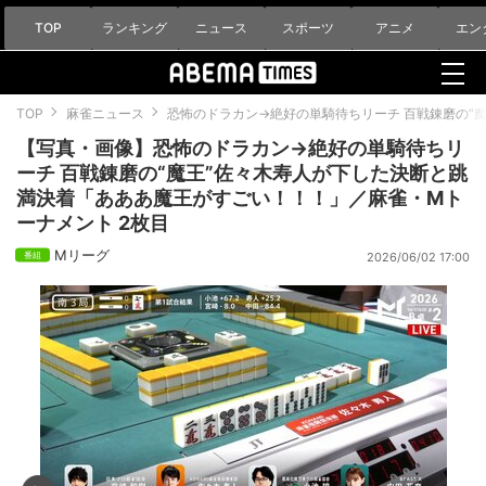
TOP
ランキング
ニュース
スポーツ
アニメ
エン
TOP
麻雀ニュース
恐怖のドラカン→絶好の単騎待ちリーチ 百戦錬磨の“
【写真・画像】恐怖のドラカン→絶好の単騎待ちリ
ーチ 百戦錬磨の“魔王”佐々木寿人が下した決断と跳
満決着「あああ魔王がすごい！！！」／麻雀・Mト
ーナメント 2枚目
Mリーグ
2026/06/02 17:00