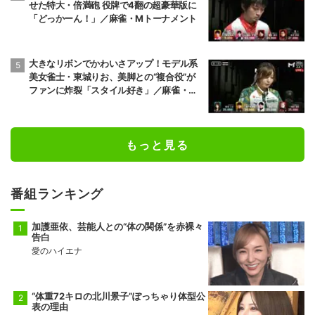
せた特大・倍満砲 役牌で4翻の超豪華版に
「どっかーん！」／麻雀・Mトーナメント
大きなリボンでかわいさアップ！モデル系
美女雀士・東城りお、美脚との“複合役”が
ファンに炸裂「スタイル好き」／麻雀・M
トーナメント
もっと見る
番組ランキング
加護亜依、芸能人との“体の関係”を赤裸々
告白
愛のハイエナ
“体重72キロの北川景子”ぽっちゃり体型公
表の理由