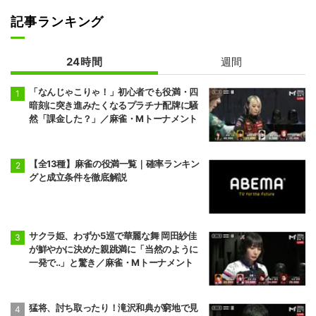
記事ランキング
24時間
週間
「なんじゃこりゃ！」初心者でも役満・四
暗刻に突き進みたくなるプラチナ配牌に騒
然「課金した？」／麻雀・Mトーナメント
【全13種】麻雀の役満一覧｜確率ランキン
グと成立条件を徹底解説
サクラ姫、わずか5巡で華麗な舞 岡田紗佳
が鮮やかに決めた親跳満に「当然のように
一発で‥」と驚き／麻雀・Mトーナメント
猛将、討ち取ったり！滝沢和典が窮地で見