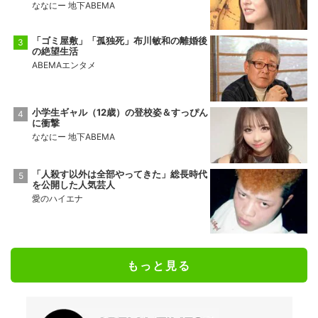
ななにー 地下ABEMA
「ゴミ屋敷」「孤独死」布川敏和の離婚後
の絶望生活
ABEMAエンタメ
小学生ギャル（12歳）の登校姿＆すっぴん
に衝撃
ななにー 地下ABEMA
「人殺す以外は全部やってきた」総長時代
を公開した人気芸人
愛のハイエナ
もっと見る