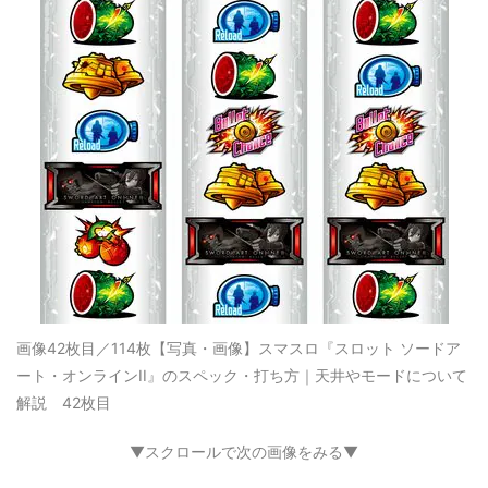
画像42枚目／114枚
【写真・画像】スマスロ『スロット ソードア
ート・オンラインII』のスペック・打ち方｜天井やモードについて
解説 42枚目
▼スクロールで次の画像をみる▼