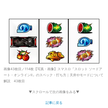
画像43枚目／114枚
【写真・画像】スマスロ『スロット ソードア
ート・オンラインII』のスペック・打ち方｜天井やモードについて
解説 43枚目
▼スクロールで次の画像をみる▼
記事に戻る