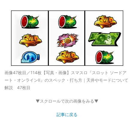
画像47枚目／114枚
【写真・画像】スマスロ『スロット ソードア
ート・オンラインII』のスペック・打ち方｜天井やモードについて
解説 47枚目
▼スクロールで次の画像をみる▼
記事に戻る