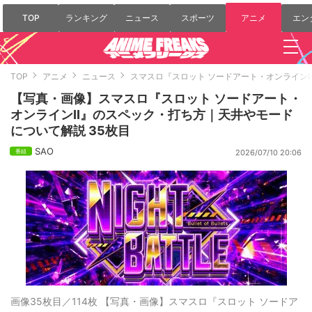
TOP
ランキング
ニュース
スポーツ
アニメ
エン
TOP
アニメ
ニュース
スマスロ『スロット ソードアート・オンライン
【写真・画像】スマスロ『スロット ソードアート・
オンラインII』のスペック・打ち方｜天井やモード
について解説 35枚目
SAO
2026/07/10 20:06
画像35枚目／114枚
【写真・画像】スマスロ『スロット ソードア