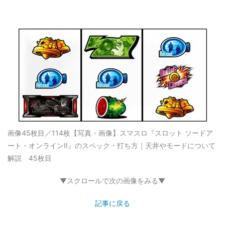
画像45枚目／114枚
【写真・画像】スマスロ『スロット ソードア
ート・オンラインII』のスペック・打ち方｜天井やモードについて
解説 45枚目
▼スクロールで次の画像をみる▼
記事に戻る