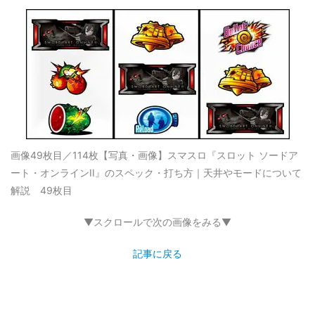
画像49枚目／114枚
【写真・画像】スマスロ『スロット ソードア
ート・オンラインII』のスペック・打ち方｜天井やモードについて
解説 49枚目
▼スクロールで次の画像をみる▼
記事に戻る