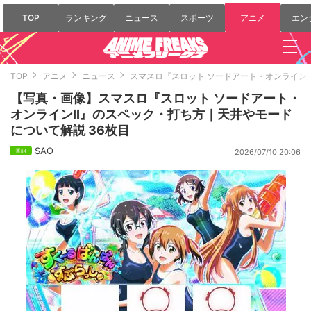
TOP
ランキング
ニュース
スポーツ
アニメ
エン
TOP
アニメ
ニュース
スマスロ『スロット ソードアート・オンライン
【写真・画像】スマスロ『スロット ソードアート・
オンラインII』のスペック・打ち方｜天井やモード
について解説 36枚目
SAO
2026/07/10 20:06