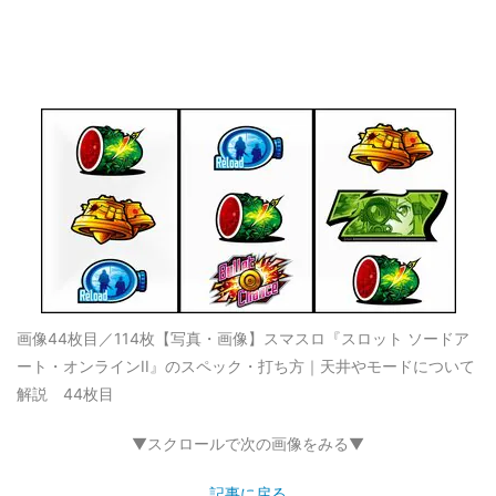
画像44枚目／114枚
【写真・画像】スマスロ『スロット ソードア
ート・オンラインII』のスペック・打ち方｜天井やモードについて
解説 44枚目
▼スクロールで次の画像をみる▼
記事に戻る