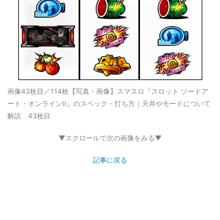
画像43枚目／114枚
【写真・画像】スマスロ『スロット ソードア
ート・オンラインII』のスペック・打ち方｜天井やモードについて
解説 43枚目
▼スクロールで次の画像をみる▼
記事に戻る