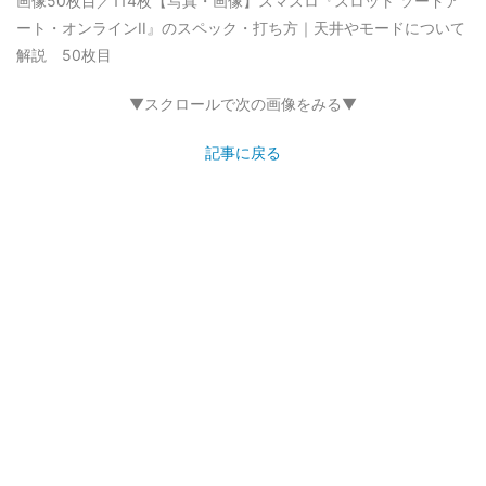
画像50枚目／114枚
【写真・画像】スマスロ『スロット ソードア
ート・オンラインII』のスペック・打ち方｜天井やモードについて
解説 50枚目
▼スクロールで次の画像をみる▼
記事に戻る