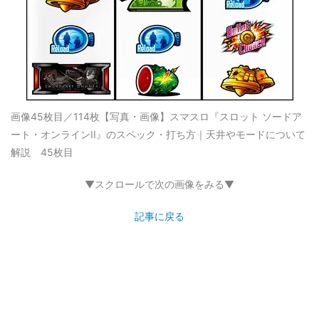
画像45枚目／114枚
【写真・画像】スマスロ『スロット ソードア
ート・オンラインII』のスペック・打ち方｜天井やモードについて
解説 45枚目
▼スクロールで次の画像をみる▼
記事に戻る