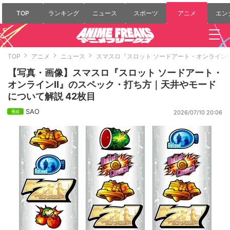
TOP
ランキング
ニュース
スポーツ
アニメ
エン
TOP
アニメ
ニュース
スマスロ『スロット ソードアート・オンライン
【写真・画像】スマスロ『スロット ソードアート・
オンラインII』のスペック・打ち方｜天井やモード
について解説 42枚目
SAO
2026/07/10 20:06