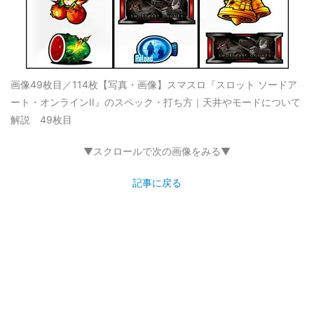
画像49枚目／114枚
【写真・画像】スマスロ『スロット ソードア
ート・オンラインII』のスペック・打ち方｜天井やモードについて
解説 49枚目
▼スクロールで次の画像をみる▼
記事に戻る