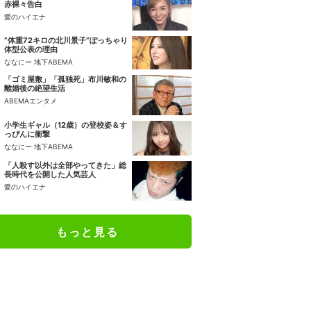
赤裸々告白
愛のハイエナ
“体重72キロの北川景子”ぽっちゃり
体型公表の理由
ななにー 地下ABEMA
「ゴミ屋敷」「孤独死」布川敏和の
離婚後の絶望生活
ABEMAエンタメ
小学生ギャル（12歳）の登校姿＆す
っぴんに衝撃
ななにー 地下ABEMA
「人殺す以外は全部やってきた」総
長時代を公開した人気芸人
愛のハイエナ
もっと見る