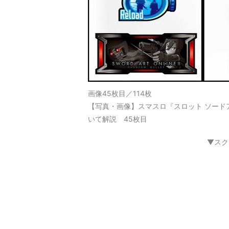
画像45枚目／114枚
【写真・画像】スマスロ『スロット ソード
いて解説 45枚目
▼スク