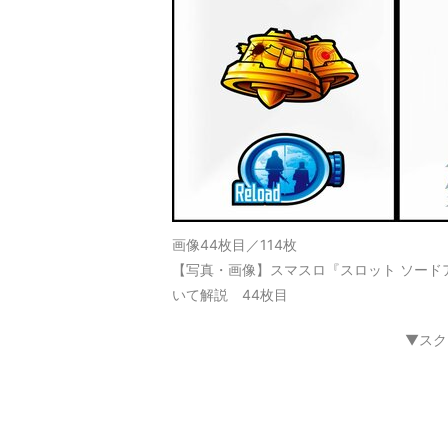
画像44枚目／114枚
【写真・画像】スマスロ『スロット ソード
いて解説 44枚目
▼スク