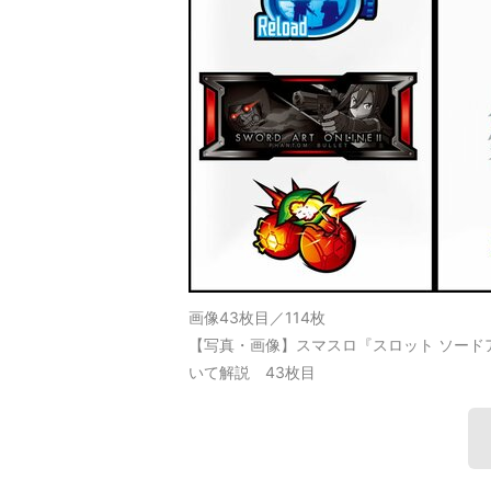
画像43枚目／114枚
【写真・画像】スマスロ『スロット ソード
いて解説 43枚目