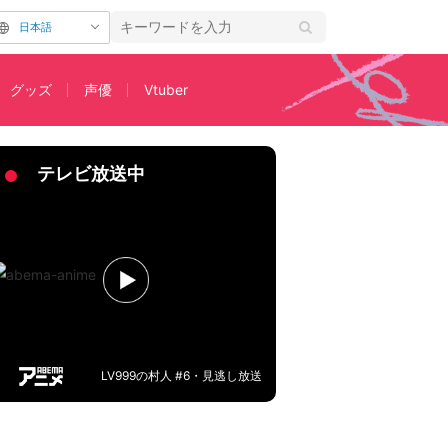
日本語
グッズ
声優
Vtuber
いて解説
テレビ放送中
LV999の村人 #6・見逃し放送