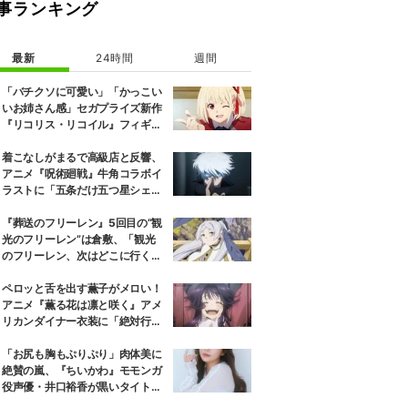
事ランキング
最新
24時間
週間
「バチクソに可愛い」「かっこい
いお姉さん感」セガプライズ新作
『リコリス・リコイル』フィギュ
ア解禁に反響続々
着こなしがまるで高級店と反響、
アニメ『呪術廻戦』牛角コラボイ
ラストに「五条だけ五つ星シェ
フ」
『葬送のフリーレン』5回目の“観
光のフリーレン”は倉敷、「観光
のフリーレン、次はどこに行くの
か楽しみ」と話題
ペロッと舌を出す薫子がメロい！
アニメ『薫る花は凛と咲く』アメ
リカンダイナー衣装に「絶対行き
ます」の声
「お尻も胸もぷりぷり」肉体美に
絶賛の嵐、『ちいかわ』モモンガ
役声優・井口裕香が黒いタイトウ
ェアのトレーニング風景公開