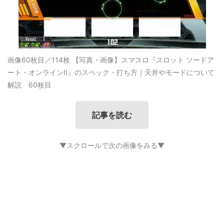
画像60枚目／114枚
【写真・画像】スマスロ『スロット ソードア
ート・オンラインII』のスペック・打ち方｜天井やモードについて
解説 60枚目
記事を読む
▼スクロールで次の画像をみる▼