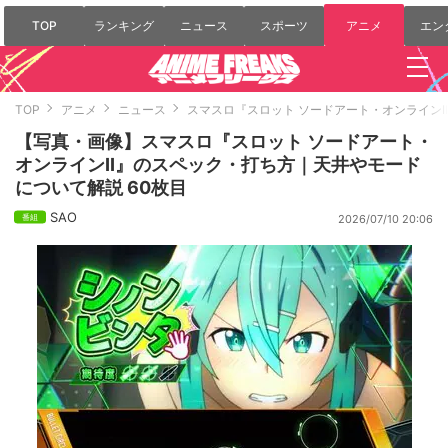
TOP
ランキング
ニュース
スポーツ
アニメ
エン
TOP
アニメ
ニュース
スマスロ『スロット ソードアート・オンライン
【写真・画像】スマスロ『スロット ソードアート・
オンラインII』のスペック・打ち方｜天井やモード
について解説 60枚目
SAO
2026/07/10 20:06