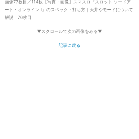
画像77枚目／114枚
【写真・画像】スマスロ『スロット ソードア
ート・オンラインII』のスペック・打ち方｜天井やモードについて
解説 76枚目
▼スクロールで次の画像をみる▼
記事に戻る