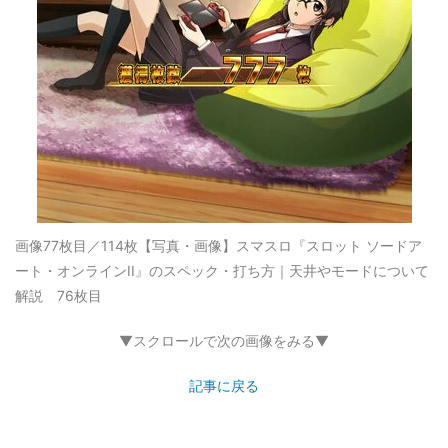
画像77枚目／114枚
【写真・画像】スマスロ『スロット ソードア
ート・オンラインII』のスペック・打ち方｜天井やモードについて
解説 76枚目
▼スクロールで次の画像をみる▼
記事に戻る