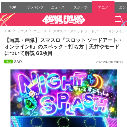
TOP
ランキング
ニュース
スポーツ
アニメ
エン
TOP
アニメ
ニュース
スマスロ『スロット ソードアート・オンライン
【写真・画像】スマスロ『スロット ソードアート・
オンラインII』のスペック・打ち方｜天井やモード
について解説 62枚目
SAO
2026/07/10 20:06