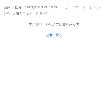
画像89枚目／114枚
スマスロ『スロット ソードアート・オンライ
ンII』示唆ミニキャラクター12
▼スクロールで次の画像をみる▼
記事に戻る