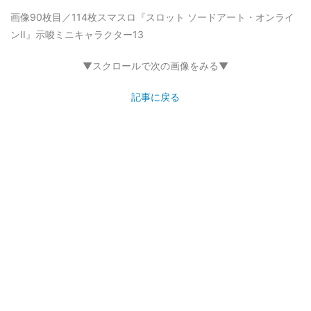
画像90枚目／114枚
スマスロ『スロット ソードアート・オンライ
ンII』示唆ミニキャラクター13
▼スクロールで次の画像をみる▼
記事に戻る