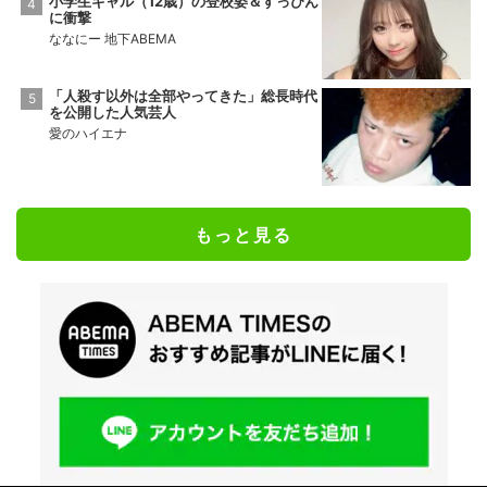
小学生ギャル（12歳）の登校姿＆すっぴん
に衝撃
ななにー 地下ABEMA
「人殺す以外は全部やってきた」総長時代
を公開した人気芸人
愛のハイエナ
もっと見る