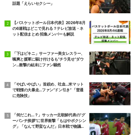
話題「えらいセクシー」
【バスケットボール日本代表】2026年8月
の6連戦はどこで見れる？テレビ放送・ネ
ット配信まとめ 招集メンバーも解説
「下はビキニ」サーファー美女レスラー、
颯爽と援軍に駆け付けるも“チラ見せ”ダウ
ン…衝撃の結末にファン騒然
「やばいやばい」首絞め、吐血…米マット
で戦慄の大暴走…ファン“ドン引き” 「普通
に危険技」
「何だこれ…？」サッカー北朝鮮代表の“グ
ーパンチ挨拶”に世界衝撃「もはやボクシン
グ」「なんて野蛮なんだ」日本戦で物議行
動【U-17W杯】