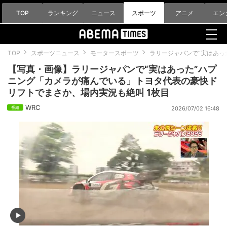
TOP
ランキング
ニュース
スポーツ
アニメ
エン
TOP
スポーツニュース
モータースポーツ
ラリージャパンで“実はあっ
【写真・画像】ラリージャパンで“実はあった”ハプ
ニング「カメラが痛んでいる」トヨタ代表の豪快ド
リフトでまさか、場内実況も絶叫 1枚目
WRC
2026/07/02 16:48