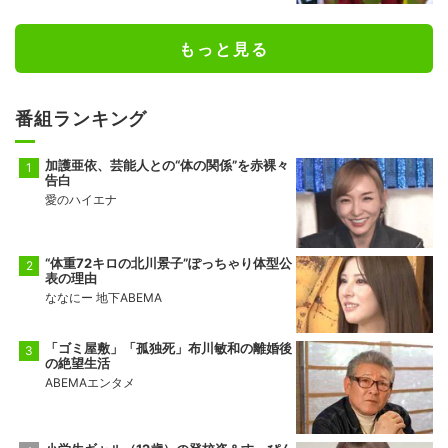
もっと見る
番組ランキング
加護亜依、芸能人との“体の関係”を赤裸々
告白
愛のハイエナ
“体重72キロの北川景子”ぽっちゃり体型公
表の理由
ななにー 地下ABEMA
「ゴミ屋敷」「孤独死」布川敏和の離婚後
の絶望生活
ABEMAエンタメ