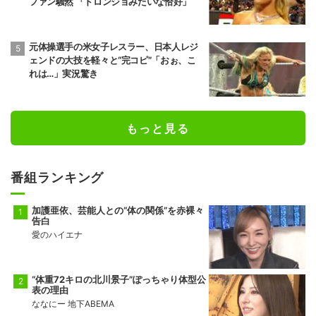
ファン騒然 「ドロンジョみたいな恰好」
元体操選手の米女子レスラー、日本人レジ
ェンドの大技を軽々と“完コピ”「おぉ、こ
れは…」実況驚き
もっと見る
番組ランキング
加護亜依、芸能人との“体の関係”を赤裸々
告白
愛のハイエナ
“体重72キロの北川景子”ぽっちゃり体型公
表の理由
ななにー 地下ABEMA