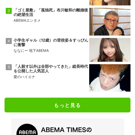
「ゴミ屋敷」「孤独死」布川敏和の離婚後
の絶望生活
ABEMAエンタメ
小学生ギャル（12歳）の登校姿＆すっぴん
に衝撃
ななにー 地下ABEMA
「人殺す以外は全部やってきた」総長時代
を公開した人気芸人
愛のハイエナ
もっと見る