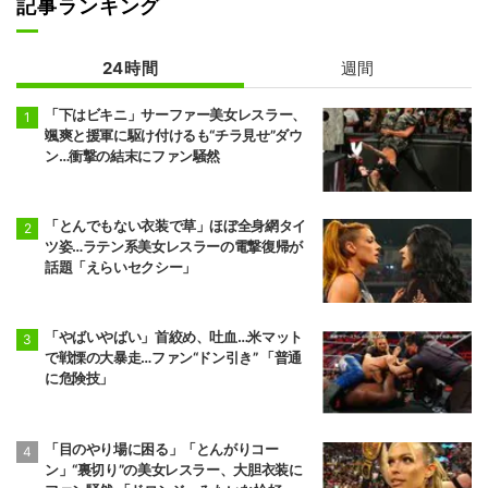
記事ランキング
24時間
週間
「下はビキニ」サーファー美女レスラー、
颯爽と援軍に駆け付けるも“チラ見せ”ダウ
ン…衝撃の結末にファン騒然
「とんでもない衣装で草」ほぼ全身網タイ
ツ姿…ラテン系美女レスラーの電撃復帰が
話題「えらいセクシー」
「やばいやばい」首絞め、吐血…米マット
で戦慄の大暴走…ファン“ドン引き” 「普通
に危険技」
「目のやり場に困る」「とんがりコー
ン」“裏切り”の美女レスラー、大胆衣装に