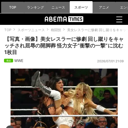
TOP
ランキング
ニュース
スポーツ
アニメ
エン
TOP
スポーツニュース
格闘技
美女レスラーに惨劇 回し蹴りをキャッ
【写真・画像】美女レスラーに惨劇 回し蹴りをキャ
ッチされ屈辱の開脚葬 怪力女子“衝撃の一撃”に沈む
1枚目
WWE
2026/07/01 21:09