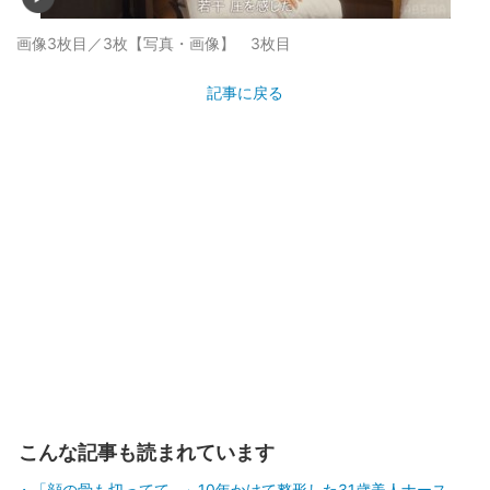
画像3枚目／3枚
【写真・画像】 3枚目
記事に戻る
こんな記事も読まれています
「顔の骨も切ってて…」10年かけて整形した31歳美人ナース