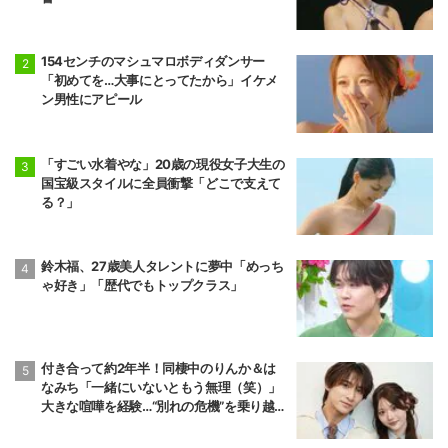
154センチのマシュマロボディダンサー
「初めてを…大事にとってたから」イケメ
ン男性にアピール
「すごい水着やな」20歳の現役女子大生の
国宝級スタイルに全員衝撃「どこで支えて
る？」
鈴木福、27歳美人タレントに夢中「めっち
ゃ好き」「歴代でもトップクラス」
付き合って約2年半！同棲中のりんか＆は
なみち「一緒にいないともう無理（笑）」
大きな喧嘩を経験…“別れの危機”を乗り越え
た恋人としての現在地