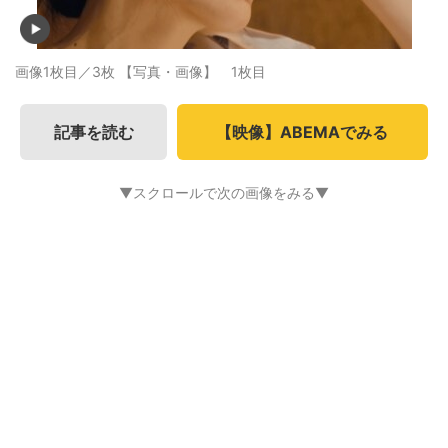
画像1枚目／3枚
【写真・画像】 1枚目
記事を読む
【映像】ABEMAでみる
▼スクロールで次の画像をみる▼