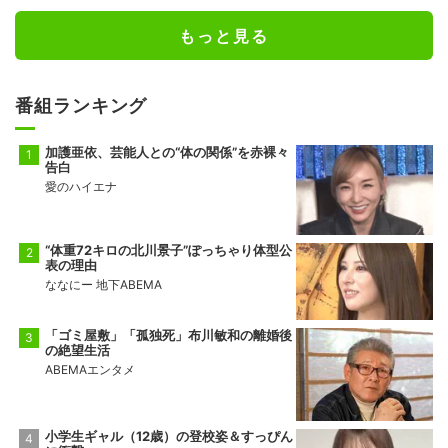
もっと見る
番組ランキング
加護亜依、芸能人との“体の関係”を赤裸々
告白
愛のハイエナ
“体重72キロの北川景子”ぽっちゃり体型公
表の理由
ななにー 地下ABEMA
「ゴミ屋敷」「孤独死」布川敏和の離婚後
の絶望生活
ABEMAエンタメ
小学生ギャル（12歳）の登校姿＆すっぴん