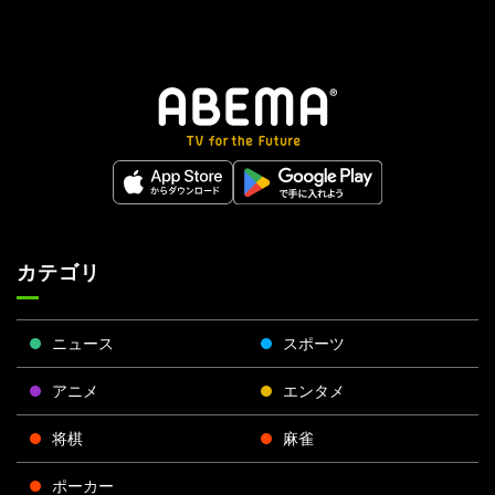
カテゴリ
ニュース
スポーツ
アニメ
エンタメ
将棋
麻雀
ポーカー