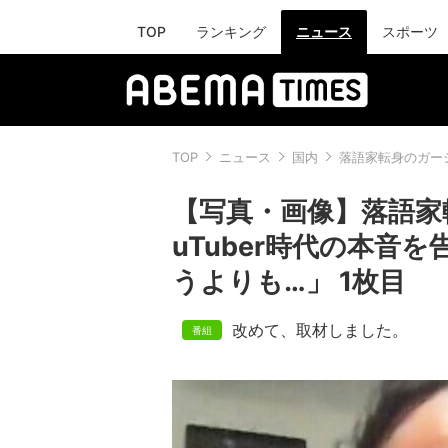
TOP
ランキング
ニュース
スポーツ
TOP
ニュース
国内
落語家転身のガーシ
【写真・画像】落語家
uTuber時代の本音
うよりも…」 1枚目
改めて、取材しました。