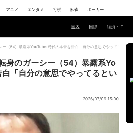
アニメ
エンタメ
将棋
麻雀
ポーカー
国内
国際
経済・IT
ー（54）暴露系YouTuber時代の本音を告白「自分の意思でやってるとい
転身のガーシー（54）暴露系Yo
を告白「自分の意思でやってるとい
2026/07/06 15:00