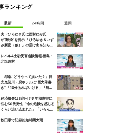
事ランキング
最新
24時間
週間
夫・ひろゆき氏に西村ゆか氏
が“離婚”を提示 「ひろゆき＆いず
み新党（仮）」の届け出を知らさ
れず激怒「信頼関係が保てない状
態で夫婦を続けるのは無理」
レベル4土砂災害危険警報 福島・
北塩原村
「8階にどうやって描いた？」日
光鬼怒川・廃ホテルに“巨大落書
き” 「10分あればいける」「無許
可で描かれた可能性」現役アーテ
ィストらが見解
経済損失は3兆円？更年期障害に
悩む50代男性「命の危険を感じる
くらい追い込まれた」「いろんな
病院をめぐってきた状況が10年続
いた」“ゆらぎ世代”の本音と社会
秋田県で記録的短時間大雨
の支え方