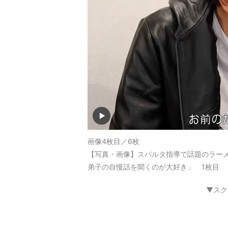
画像4枚目／6枚
【写真・画像】スパルタ指導で話題のラー
弟子の自慢話を聞くのが大好き」 1枚目
▼スク