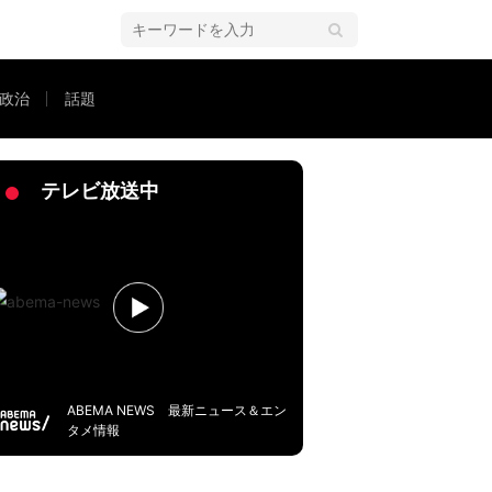
政治
話題
うよりも…」
テレビ放送中
ABEMA NEWS 最新ニュース＆エン
タメ情報