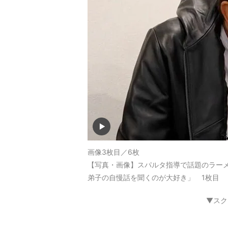
画像3枚目／6枚
【写真・画像】スパルタ指導で話題のラー
弟子の自慢話を聞くのが大好き」 1枚目
▼スク