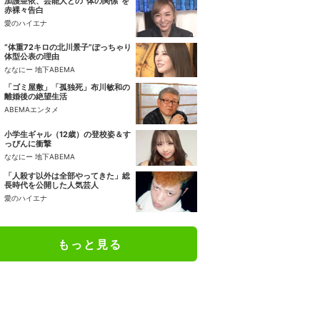
加護亜依、芸能人との“体の関係”を
赤裸々告白
愛のハイエナ
“体重72キロの北川景子”ぽっちゃり
体型公表の理由
ななにー 地下ABEMA
「ゴミ屋敷」「孤独死」布川敏和の
離婚後の絶望生活
ABEMAエンタメ
小学生ギャル（12歳）の登校姿＆す
っぴんに衝撃
ななにー 地下ABEMA
「人殺す以外は全部やってきた」総
長時代を公開した人気芸人
愛のハイエナ
もっと見る