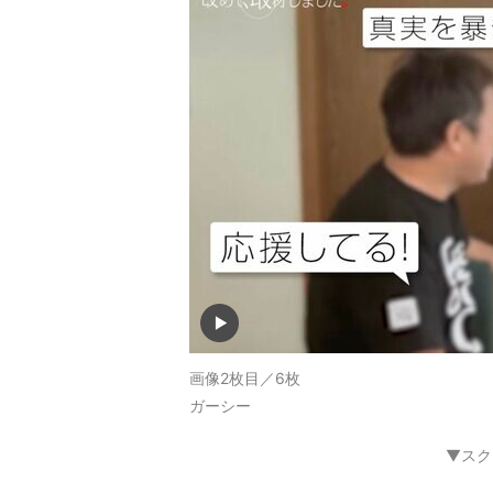
画像2枚目／6枚
ガーシー
▼スク