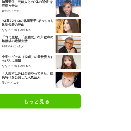
加護亜依、芸能人との“体の関係”を
赤裸々告白
愛のハイエナ
“体重72キロの北川景子”ぽっちゃり
体型公表の理由
ななにー 地下ABEMA
「ゴミ屋敷」「孤独死」布川敏和の
離婚後の絶望生活
ABEMAエンタメ
小学生ギャル（12歳）の登校姿＆す
っぴんに衝撃
ななにー 地下ABEMA
「人殺す以外は全部やってきた」総
長時代を公開した人気芸人
愛のハイエナ
もっと見る