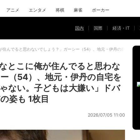
アニメ
エンタメ
将棋
麻雀
ポーカー
国内
国際
経済・IT
が住んでると思わないでしょう？」ガーシー（54）、地元・伊丹の自宅を公
なとこに俺が住んでると思わな
ー（54）、地元・伊丹の自宅を
ゃない。子どもは大嫌い」ドバ
の姿も 1枚目
2026/07/05 11:00