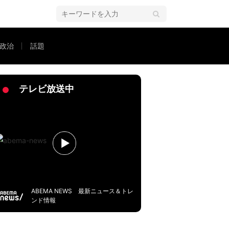
政治
話題
開「動物しか好きじゃない。子どもは大嫌い」ドバイから連れて帰った猫の姿
テレビ放送中
ABEMA NEWS 最新ニュース＆トレ
ンド情報