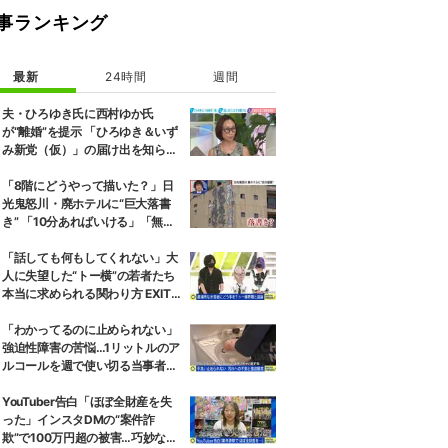
事ランキング
最新
24時間
週間
夫・ひろゆき氏に西村ゆか氏
が“離婚”を提示 「ひろゆき＆いず
み新党（仮）」の届け出を知らさ
れず激怒「信頼関係が保てない状
態で夫婦を続けるのは無理」
「8階にどうやって描いた？」日
光鬼怒川・廃ホテルに“巨大落書
き” 「10分あればいける」「無許
可で描かれた可能性」現役アーテ
ィストらが見解
「話しても何もしてくれない」大
人に失望した“トー横”の若者たち
本当に求められる関わり方 EXIT
兼近大樹「搾取しようとする大人
をどう除外するか」
「わかってるのに止められない」
強迫性障害の苦悩…1リットルのア
ルコールを週で使い切る当事者
「生きてるのが辛いと思うことも
ある」
YouTuber告白「ほぼ全財産を失
った」インスタDMの“案件詐
欺”で100万円超の被害…巧妙な手