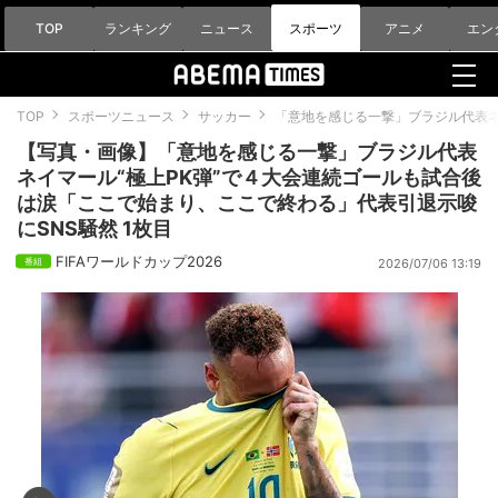
TOP
ランキング
ニュース
スポーツ
アニメ
エン
TOP
スポーツニュース
サッカー
「意地を感じる一撃」ブラジル代表ネ
【写真・画像】「意地を感じる一撃」ブラジル代表
ネイマール“極上PK弾”で４大会連続ゴールも試合後
は涙「ここで始まり、ここで終わる」代表引退示唆
にSNS騒然 1枚目
FIFAワールドカップ2026
2026/07/06 13:19