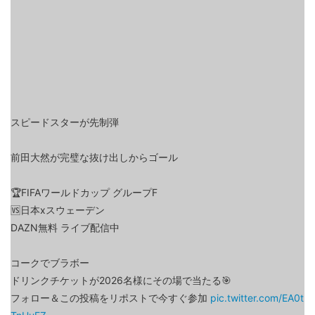
スピードスターが先制弾
前田大然が完璧な抜け出しからゴール
🏆FIFAワールドカップ グループF
🆚日本xスウェーデン
DAZN無料 ライブ配信中
コークでブラボー
ドリンクチケットが2026名様にその場で当たる🎯
フォロー＆この投稿をリポストで今すぐ参加
pic.twitter.com/EA0t