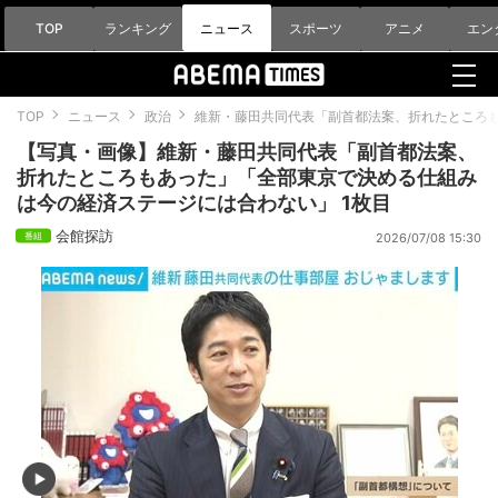
TOP
ランキング
ニュース
スポーツ
アニメ
エン
TOP
ニュース
政治
維新・藤田共同代表「副首都法案、折れたところ
【写真・画像】維新・藤田共同代表「副首都法案、
折れたところもあった」「全部東京で決める仕組み
は今の経済ステージには合わない」 1枚目
会館探訪
2026/07/08 15:30