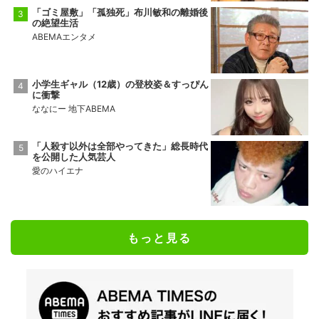
「ゴミ屋敷」「孤独死」布川敏和の離婚後
の絶望生活
ABEMAエンタメ
小学生ギャル（12歳）の登校姿＆すっぴん
に衝撃
ななにー 地下ABEMA
「人殺す以外は全部やってきた」総長時代
を公開した人気芸人
愛のハイエナ
もっと見る