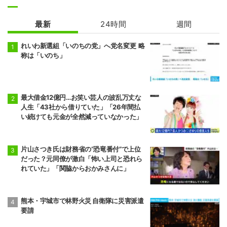
最新
24時間
週間
れいわ新選組「いのちの党」へ党名変更 略
称は「いのち」
最大借金12億円…お笑い芸人の波乱万丈な
人生「43社から借りていた」「26年間払
い続けても元金が全然減っていなかった」
片山さつき氏は財務省の“恐竜番付”で上位
だった？元同僚が激白「怖い上司と恐れら
れていた」「関脇からおかみさんに」
熊本・宇城市で林野火災 自衛隊に災害派遣
要請