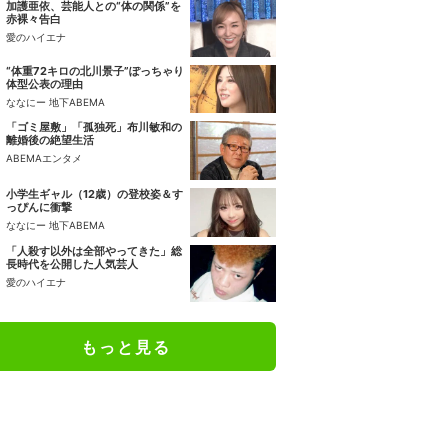
加護亜依、芸能人との“体の関係”を
赤裸々告白
愛のハイエナ
“体重72キロの北川景子”ぽっちゃり
体型公表の理由
ななにー 地下ABEMA
「ゴミ屋敷」「孤独死」布川敏和の
離婚後の絶望生活
ABEMAエンタメ
小学生ギャル（12歳）の登校姿＆す
っぴんに衝撃
ななにー 地下ABEMA
「人殺す以外は全部やってきた」総
長時代を公開した人気芸人
愛のハイエナ
もっと見る