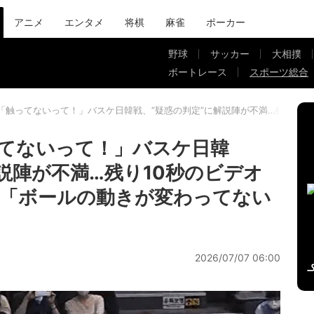
アニメ
エンタメ
将棋
麻雀
ポーカー
野球
サッカー
大相撲
ボートレース
スポーツ総合
「触ってないって！」バスケ日韓戦、“疑惑の判定”に解説陣が不満…残り10
てないって！」バスケ日韓
説陣が不満…残り10秒のビデオ
」「ボールの動きが変わってない
2026/07/07 06:00