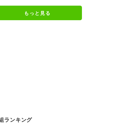
的な攻撃に解説陣も“あ然”
もっと見る
組ランキング