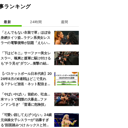
事ランキング
最新
24時間
週間
「とんでもない衣装で草」ほぼ全
身網タイツ姿…ラテン系美女レス
ラーの電撃復帰が話題「えらいセ
クシー」
「下はビキニ」サーファー美女レ
スラー、颯爽と援軍に駆け付ける
も“チラ見せ”ダウン…衝撃の結末
にファン騒然
【バスケットボール日本代表】20
26年8月の6連戦はどこで見れ
る？テレビ放送・ネット配信まと
め 招集メンバーも解説
「やばいやばい」首絞め、吐血…
米マットで戦慄の大暴走…ファ
ン“ドン引き” 「普通に危険技」
「可愛い顔してえげつない」24歳
元体操女子レスラーが“凶暴すぎ
る”顔面踏みつけ ルックスと対照