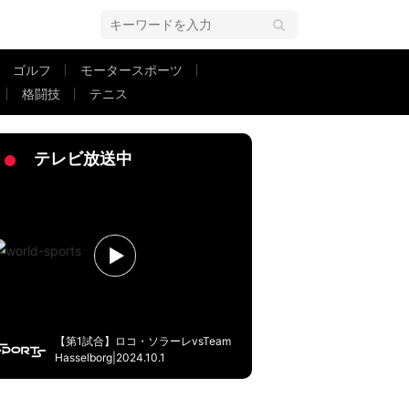
ゴルフ
モータースポーツ
格闘技
テニス
秒のビデオ検証に「ほんまか？」「ボールの動きが変わってないよ」
テレビ放送中
【第1試合】ロコ・ソラーレvsTeam
Hasselborg|2024.10.1