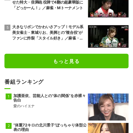
せた特大・倍満砲 役牌で4翻の超豪華版に
「どっかーん！」／麻雀・Mトーナメント
大きなリボンでかわいさアップ！モデル系
美女雀士・東城りお、美脚との“複合役”が
ファンに炸裂「スタイル好き」／麻雀・M
トーナメント
もっと見る
番組ランキング
加護亜依、芸能人との“体の関係”を赤裸々
告白
愛のハイエナ
“体重72キロの北川景子”ぽっちゃり体型公
表の理由