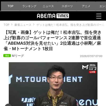
TOP
ランキング
ニュース
スポーツ
アニメ
エン
TOP
麻雀ニュース
ゲットは俺だ！松本吉弘、指を突き上げ歓喜のゴールパ
【写真・画像】ゲットは俺だ！松本吉弘、指を突き
上げ歓喜のゴールパフォーマンス 2連勝で首位通過
「ABEMAS対決を見せたい」2位通過は小林剛／麻
雀・Mトーナメント 1枚目
Mリーグ
2026/07/07 07:00