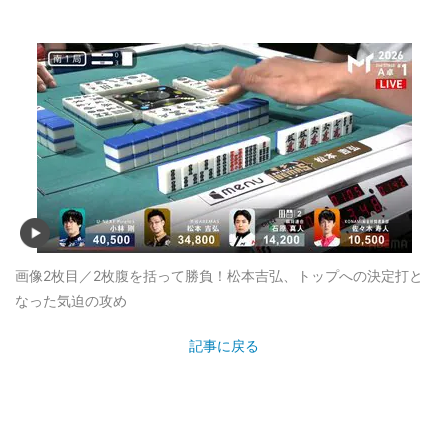
画像2枚目／2枚
腹を括って勝負！松本吉弘、トップへの決定打と
なった気迫の攻め
記事に戻る