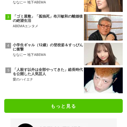
ななにー 地下ABEMA
「ゴミ屋敷」「孤独死」布川敏和の離婚後
の絶望生活
ABEMAエンタメ
小学生ギャル（12歳）の登校姿＆すっぴん
に衝撃
ななにー 地下ABEMA
「人殺す以外は全部やってきた」総長時代
を公開した人気芸人
愛のハイエナ
もっと見る