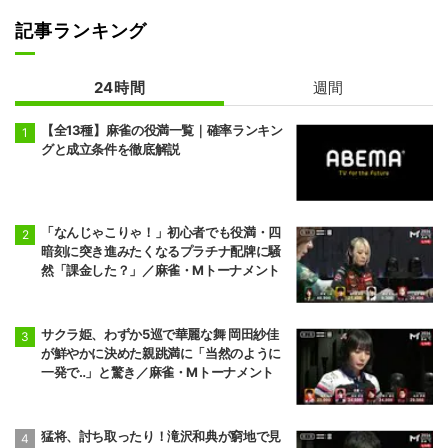
記事ランキング
24時間
週間
【全13種】麻雀の役満一覧｜確率ランキン
グと成立条件を徹底解説
「なんじゃこりゃ！」初心者でも役満・四
暗刻に突き進みたくなるプラチナ配牌に騒
然「課金した？」／麻雀・Mトーナメント
サクラ姫、わずか5巡で華麗な舞 岡田紗佳
が鮮やかに決めた親跳満に「当然のように
一発で‥」と驚き／麻雀・Mトーナメント
猛将、討ち取ったり！滝沢和典が窮地で見