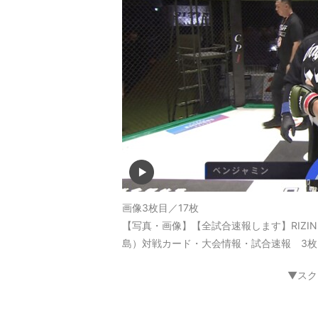
画像3枚目／17枚
【写真・画像】【全試合速報します】RIZIN LAN
島）対戦カード・大会情報・試合速報 3枚
▼スク