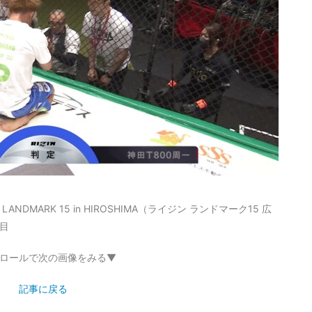
DMARK 15 in HIROSHIMA（ライジン ランドマーク15 広
目
ロールで次の画像をみる▼
記事に戻る