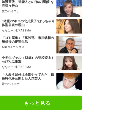
加護亜依、芸能人との“体の関係”を
赤裸々告白
愛のハイエナ
“体重72キロの北川景子”ぽっちゃり
体型公表の理由
ななにー 地下ABEMA
「ゴミ屋敷」「孤独死」布川敏和の
離婚後の絶望生活
ABEMAエンタメ
小学生ギャル（12歳）の登校姿＆す
っぴんに衝撃
ななにー 地下ABEMA
「人殺す以外は全部やってきた」総
長時代を公開した人気芸人
愛のハイエナ
もっと見る