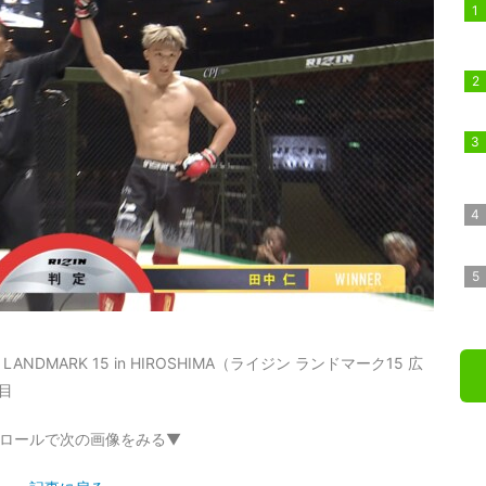
DMARK 15 in HIROSHIMA（ライジン ランドマーク15 広
目
ロールで次の画像をみる▼