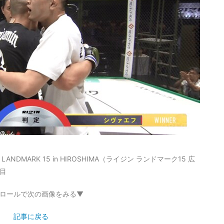
DMARK 15 in HIROSHIMA（ライジン ランドマーク15 広
目
ロールで次の画像をみる▼
記事に戻る