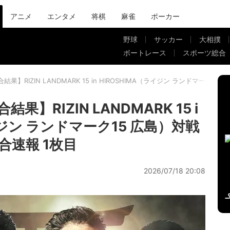
アニメ
エンタメ
将棋
麻雀
ポーカー
野球
サッカー
大相撲
ボートレース
スポーツ総合
結果】RIZIN LANDMARK 15 in HIROSHIMA（ライジン ランドマー
】RIZIN LANDMARK 15 i
ライジン ランドマーク15 広島）対戦
速報 1枚目
2026/07/18 20:08