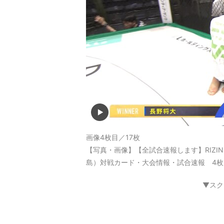
画像4枚目／17枚
【写真・画像】【全試合速報します】RIZIN LAN
島）対戦カード・大会情報・試合速報 4枚
▼スク