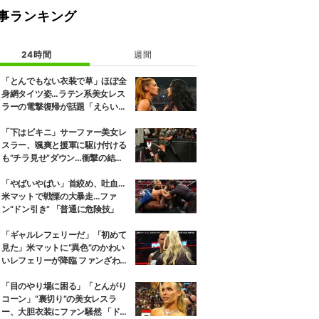
事ランキング
24時間
週間
「とんでもない衣装で草」ほぼ全
身網タイツ姿…ラテン系美女レス
ラーの電撃復帰が話題「えらいセ
クシー」
「下はビキニ」サーファー美女レ
スラー、颯爽と援軍に駆け付ける
も“チラ見せ”ダウン…衝撃の結末
にファン騒然
「やばいやばい」首絞め、吐血…
米マットで戦慄の大暴走…ファ
ン“ドン引き” 「普通に危険技」
「ギャルレフェリーだ」「初めて
見た」米マットに“異色”のかわい
いレフェリーが降臨 ファンざわめ
き
「目のやり場に困る」「とんがり
コーン」“裏切り”の美女レスラ
ー、大胆衣装にファン騒然 「ドロ