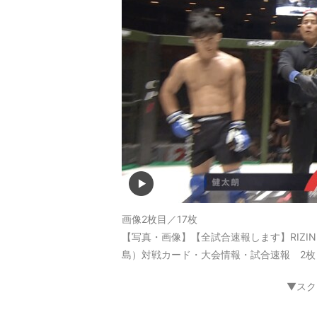
画像2枚目／17枚
【写真・画像】【全試合速報します】RIZIN LAN
島）対戦カード・大会情報・試合速報 2枚
▼スク