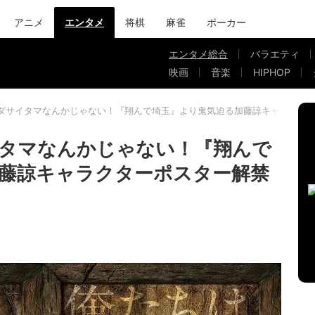
アニメ
エンタメ
将棋
麻雀
ポーカー
エンタメ総合
バラエティ
映画
音楽
HIPHOP
ダサイタマなんかじゃない！『翔んで埼玉』より鬼気迫る加藤諒キャラクタ
タマなんかじゃない！『翔んで
藤諒キャラクターポスター解禁