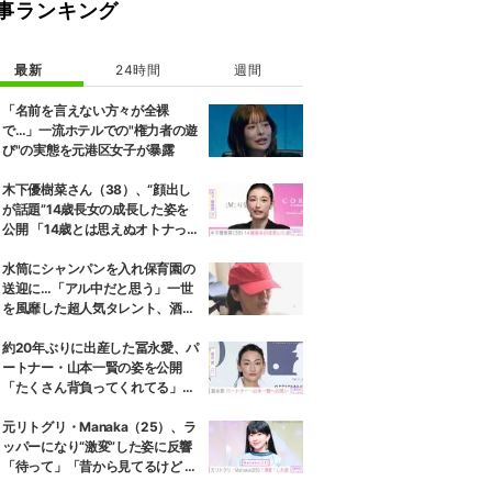
事ランキング
最新
24時間
週間
「名前を言えない方々が全裸
で…」一流ホテルでの"権力者の遊
び"の実態を元港区女子が暴露
木下優樹菜さん（38）、“顔出し
が話題”14歳長女の成長した姿を
公開 「14歳とは思えぬオトナっぽ
さ」「優樹菜ちゃんにそっくりす
ぎる」など反響
水筒にシャンパンを入れ保育園の
送迎に…「アル中だと思う」一世
を風靡した超人気タレント、酒漬
けだった日々を告白
約20年ぶりに出産した冨永愛、パ
ートナー・山本一賢の姿を公開
「たくさん背負ってくれてる」感
謝の思いをつづる
元リトグリ・Manaka（25）、ラ
ッパーになり“激変”した姿に反響
「待って」「昔から見てるけど 最
近ずっと可愛くなってる」