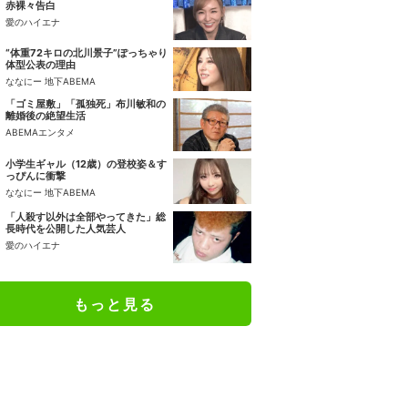
赤裸々告白
愛のハイエナ
“体重72キロの北川景子”ぽっちゃり
体型公表の理由
ななにー 地下ABEMA
「ゴミ屋敷」「孤独死」布川敏和の
離婚後の絶望生活
ABEMAエンタメ
小学生ギャル（12歳）の登校姿＆す
っぴんに衝撃
ななにー 地下ABEMA
「人殺す以外は全部やってきた」総
長時代を公開した人気芸人
愛のハイエナ
もっと見る