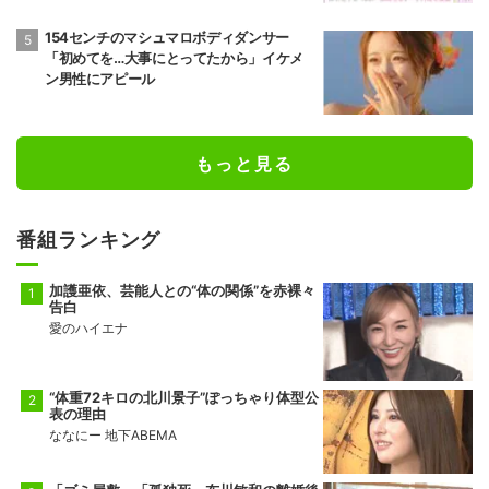
154センチのマシュマロボディダンサー
「初めてを…大事にとってたから」イケメ
ン男性にアピール
もっと見る
番組ランキング
加護亜依、芸能人との“体の関係”を赤裸々
告白
愛のハイエナ
“体重72キロの北川景子”ぽっちゃり体型公
表の理由
ななにー 地下ABEMA