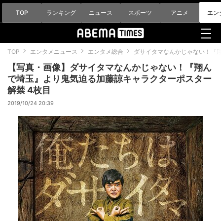
TOP
ランキング
ニュース
スポーツ
アニメ
エン
TOP
エンタメニュース
エンタメ総合
ダサイタマなんかじゃない！『
【写真・画像】ダサイタマなんかじゃない！『翔ん
で埼玉』より鬼気迫る加藤諒キャラクターポスター
解禁 4枚目
2019/10/24 20:39