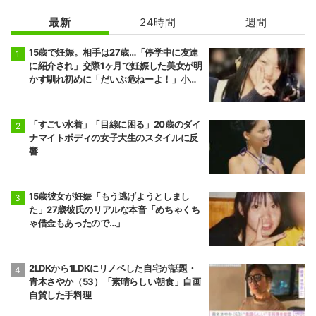
最新
24時間
週間
15歳で妊娠。相手は27歳…「停学中に友達
に紹介され」交際1ヶ月で妊娠した美女が明
かす馴れ初めに「だいぶ危ねーよ！」小森
純も絶句
「すごい水着」「目線に困る」20歳のダイ
ナマイトボディの女子大生のスタイルに反
響
15歳彼女が妊娠「もう逃げようとしまし
た」27歳彼氏のリアルな本音「めちゃくち
ゃ借金もあったので…」
2LDKから1LDKにリノベした自宅が話題・
青木さやか（53）「素晴らしい朝食」自画
自賛した手料理