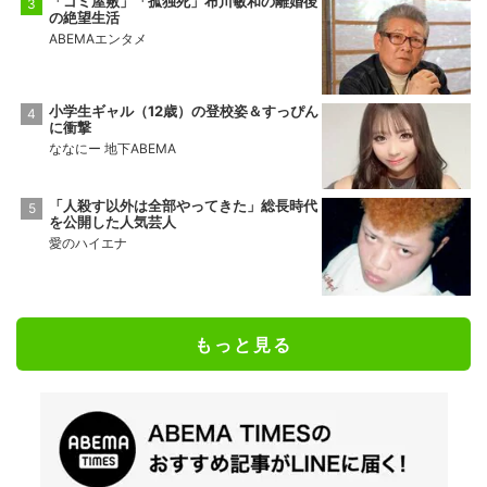
「ゴミ屋敷」「孤独死」布川敏和の離婚後
の絶望生活
ABEMAエンタメ
小学生ギャル（12歳）の登校姿＆すっぴん
に衝撃
ななにー 地下ABEMA
「人殺す以外は全部やってきた」総長時代
を公開した人気芸人
愛のハイエナ
もっと見る