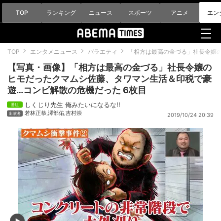
TOP
ランキング
ニュース
スポーツ
アニメ
エン
TOP
エンタメニュース
バラエティ
「相方は最高の金づる」社長令嬢
【写真・画像】「相方は最高の金づる」社長令嬢の
ヒモだったクマムシ佐藤、タワマン生活＆印税で豪
遊…コンビ解散の危機だった 6枚目
しくじり先生 俺みたいになるな!!
若林正恭
,
澤部佑
,
吉村崇
2019/10/24 20:39