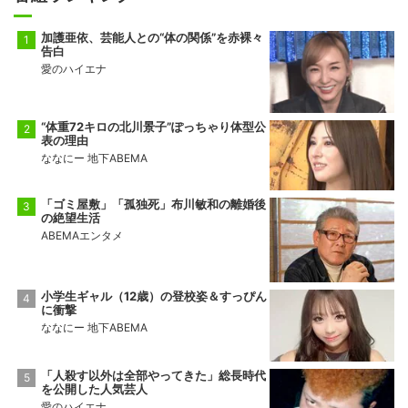
加護亜依、芸能人との“体の関係”を赤裸々
告白
愛のハイエナ
“体重72キロの北川景子”ぽっちゃり体型公
表の理由
ななにー 地下ABEMA
「ゴミ屋敷」「孤独死」布川敏和の離婚後
の絶望生活
ABEMAエンタメ
小学生ギャル（12歳）の登校姿＆すっぴん
に衝撃
ななにー 地下ABEMA
「人殺す以外は全部やってきた」総長時代
を公開した人気芸人
愛のハイエナ