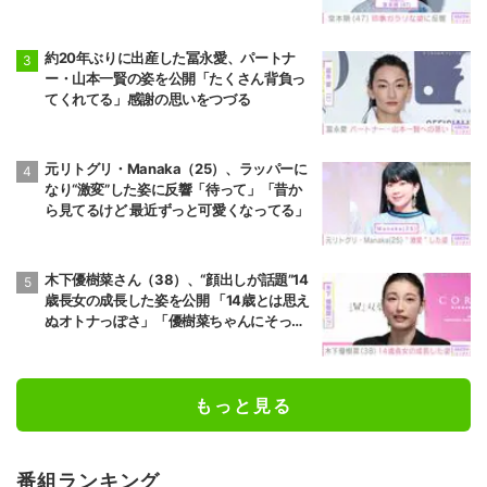
約20年ぶりに出産した冨永愛、パートナ
ー・山本一賢の姿を公開「たくさん背負っ
てくれてる」感謝の思いをつづる
元リトグリ・Manaka（25）、ラッパーに
なり“激変”した姿に反響「待って」「昔か
ら見てるけど 最近ずっと可愛くなってる」
木下優樹菜さん（38）、“顔出しが話題”14
歳長女の成長した姿を公開 「14歳とは思え
ぬオトナっぽさ」「優樹菜ちゃんにそっく
りすぎる」など反響
もっと見る
番組ランキング