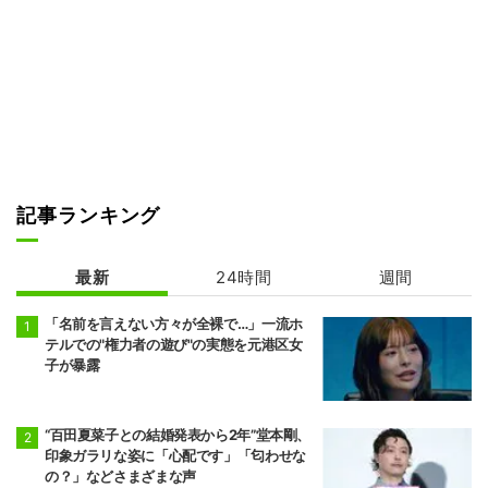
記事ランキング
最新
24時間
週間
「名前を言えない方々が全裸で…」一流ホ
テルでの"権力者の遊び"の実態を元港区女
子が暴露
“百田夏菜子との結婚発表から2年”堂本剛、
印象ガラリな姿に「心配です」「匂わせな
の？」などさまざまな声