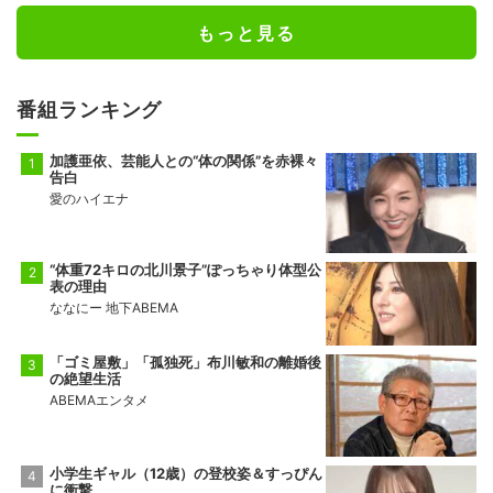
もっと見る
番組ランキング
加護亜依、芸能人との“体の関係”を赤裸々
告白
愛のハイエナ
“体重72キロの北川景子”ぽっちゃり体型公
表の理由
ななにー 地下ABEMA
「ゴミ屋敷」「孤独死」布川敏和の離婚後
の絶望生活
ABEMAエンタメ
小学生ギャル（12歳）の登校姿＆すっぴん
に衝撃