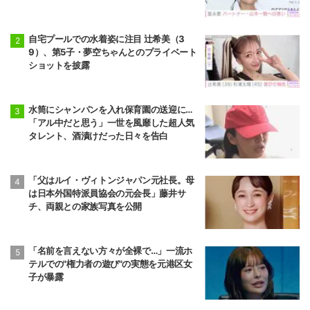
自宅プールでの水着姿に注目 辻希美（3
9）、第5子・夢空ちゃんとのプライベート
ショットを披露
水筒にシャンパンを入れ保育園の送迎に…
「アル中だと思う」一世を風靡した超人気
タレント、酒漬けだった日々を告白
「父はルイ・ヴィトンジャパン元社長。母
は日本外国特派員協会の元会長」藤井サ
チ、両親との家族写真を公開
「名前を言えない方々が全裸で…」一流ホ
テルでの"権力者の遊び"の実態を元港区女
子が暴露