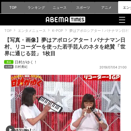
TOP
ランキング
ニュース
スポーツ
アニメ
エン
TOP
エンタメニュース
K-POP
夢はアポロシアター！バナナマン日村
【写真・画像】夢はアポロシアター！バナナマン日
村、リコーダーを使った若手芸人のネタを絶賛「世
界に通じる芸」 1枚目
日村がゆく！
日村勇紀
2019/07/04 21:00