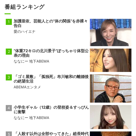
番組ランキング
加護亜依、芸能人との“体の関係”を赤裸々
告白
愛のハイエナ
“体重72キロの北川景子”ぽっちゃり体型公
表の理由
ななにー 地下ABEMA
「ゴミ屋敷」「孤独死」布川敏和の離婚後
の絶望生活
ABEMAエンタメ
小学生ギャル（12歳）の登校姿＆すっぴん
に衝撃
ななにー 地下ABEMA
「人殺す以外は全部やってきた」総長時代