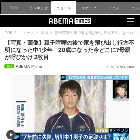
TOP
ランキング
ニュース
スポーツ
アニメ
エン
TOP
ニュース
国内
親子喧嘩の後で家を飛び出し行方不明になった中1
【写真・画像】親子喧嘩の後で家を飛び出し行方不
明になった中1少年 20歳になった今どこに?母親
が呼びかけ 2枚目
ABEMA Prime
2019/07/04 10:00