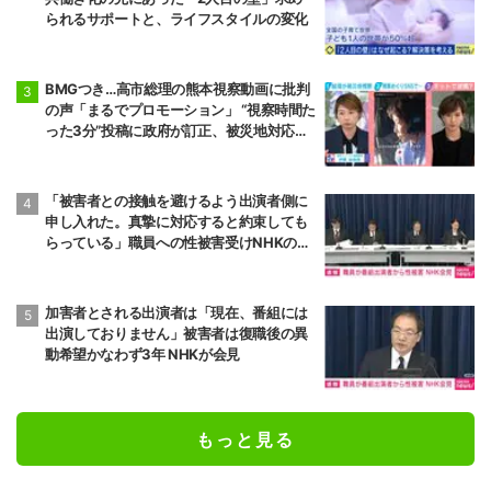
られるサポートと、ライフスタイルの変化
BMGつき…高市総理の熊本視察動画に批判
の声「まるでプロモーション」 “視察時間た
った3分”投稿に政府が訂正、被災地対応め
ぐりSNSでの逆風強まる
「被害者との接触を避けるよう出演者側に
申し入れた。真摯に対応すると約束しても
らっている」職員への性被害受けNHKの対
応は
加害者とされる出演者は「現在、番組には
出演しておりません」被害者は復職後の異
動希望かなわず3年 NHKが会見
もっと見る