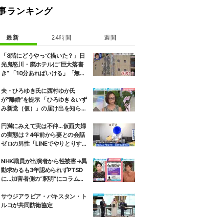
事ランキング
最新
24時間
週間
「8階にどうやって描いた？」日
光鬼怒川・廃ホテルに“巨大落書
き” 「10分あればいける」「無許
可で描かれた可能性」現役アーテ
ィストらが見解
夫・ひろゆき氏に西村ゆか氏
が“離婚”を提示 「ひろゆき＆いず
み新党（仮）」の届け出を知らさ
れず激怒「信頼関係が保てない状
態で夫婦を続けるのは無理」
円満にみえて実は不仲…仮面夫婦
の実態は？4年前から妻との会話
ゼロの男性「LINEでやりとりする
も塩対応」「私の悪口を言うから
娘は寄り付いてこない」
NHK職員が出演者から性被害→異
動求めるも3年認められずPTSD
に…加害者側の“釈明”にコラムニ
スト「納得がいかない」一方で組
織体制の問題点も指摘
サウジアラビア・パキスタン・ト
ルコが共同防衛協定