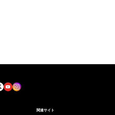
tt
Yout
Insta
ube
gram
関連サイト