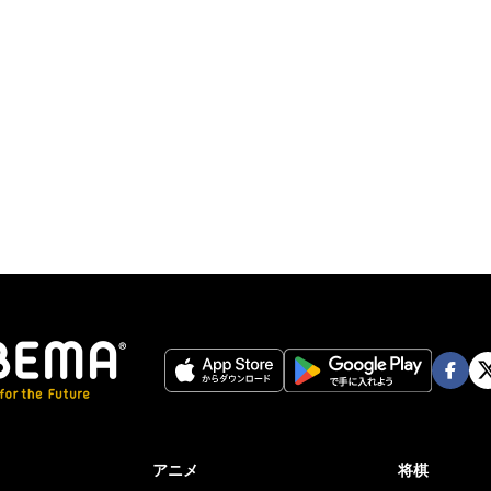
Face
Twi
book
er
アニメ
将棋