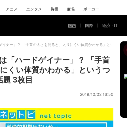
アニメ
エンタメ
将棋
麻雀
ポーカー
国内
国際
経済・IT
イナー」？ 「手首の太さを測ると、太りにくい体質かわかる」というつぶやきが
は「ハードゲイナー」？ 「手首
りにくい体質かわかる」というつ
話題 3枚目
2019/10/02 16:50