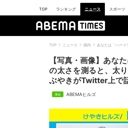
TOP
ランキング
ニュース
スポーツ
TOP
ニュース
国内
あなたは「ハードゲ
【写真・画像】あなた
の太さを測ると、太
ぶやきがTwitter上で
ABEMAヒルズ