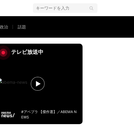
政治
話題
Twitter上で話題
テレビ放送中
#アベプラ 【傑作選】／ABEMA N
EWS