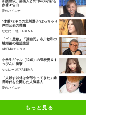
加護亜依、芸能人との“体の関係”を
赤裸々告白
愛のハイエナ
“体重72キロの北川景子”ぽっちゃり
体型公表の理由
ななにー 地下ABEMA
「ゴミ屋敷」「孤独死」布川敏和の
離婚後の絶望生活
ABEMAエンタメ
小学生ギャル（12歳）の登校姿＆す
っぴんに衝撃
ななにー 地下ABEMA
「人殺す以外は全部やってきた」総
長時代を公開した人気芸人
愛のハイエナ
もっと見る