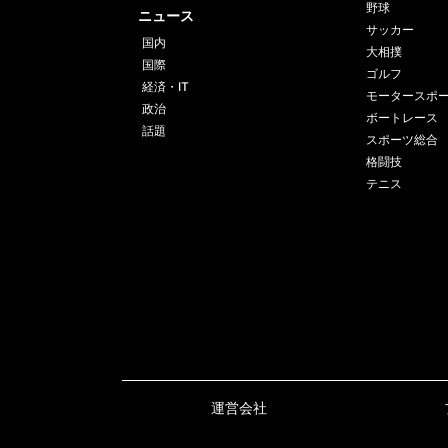
野球
ニュース
サッカー
国内
大相撲
国際
ゴルフ
経済・IT
モータースポ
政治
ボートレース
話題
スポーツ総合
格闘技
テニス
運営会社