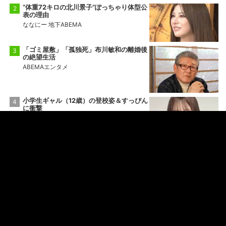
“体重72キロの北川景子”ぽっちゃり体型公
表の理由
ななにー 地下ABEMA
「ゴミ屋敷」「孤独死」布川敏和の離婚後
の絶望生活
ABEMAエンタメ
小学生ギャル（12歳）の登校姿＆すっぴん
に衝撃
ななにー 地下ABEMA
「人殺す以外は全部やってきた」総長時代
を公開した人気芸人
愛のハイエナ
もっと見る