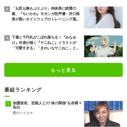
「お尻も胸もぷりぷり」肉体美に絶賛の
嵐、『ちいかわ』モモンガ役声優・井口裕
香が黒いタイトウェアのトレーニング風景
公開
下着と千円札がこぼれ落ちる！『みなみ
け』作者が描く『ヤニねこ』イラストが
「可愛すぎる」「きれいなヤニねこ」と反
響
もっと見る
番組ランキング
加護亜依、芸能人との“体の関係”を赤裸々
告白
愛のハイエナ