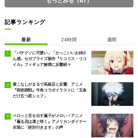
もっとみる（67）
記事ランキング
最新
24時間
週間
人外教室の人間
メダリスト 第2
嫌い教師
期
「バチクソに可愛い」「かっこいいお姉さ
ん感」セガプライズ新作『リコリス・リコ
イル』フィギュア解禁に反響続々
着こなしがまるで高級店と反響、アニメ
『呪術廻戦』牛角コラボイラストに「五条
だけ五つ星シェフ」
ペロッと舌を出す薫子がメロい！アニメ
『薫る花は凛と咲く』アメリカンダイナー
衣装に「絶対行きます」の声