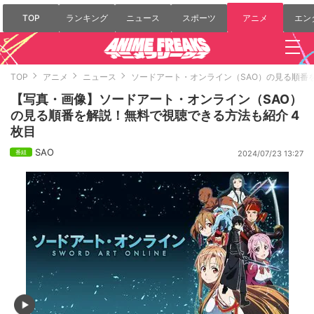
TOP
ランキング
ニュース
スポーツ
アニメ
エン
TOP
アニメ
ニュース
ソードアート・オンライン（SAO）の見る順番
【写真・画像】ソードアート・オンライン（SAO）
の見る順番を解説！無料で視聴できる方法も紹介 4
枚目
SAO
2024/07/23 13:27