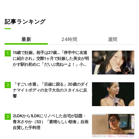
記事ランキング
最新
24時間
週間
15歳で妊娠。相手は27歳…「停学中に友達
に紹介され」交際1ヶ月で妊娠した美女が明
かす馴れ初めに「だいぶ危ねーよ！」小森
純も絶句
「すごい水着」「目線に困る」20歳のダイ
ナマイトボディの女子大生のスタイルに反
響
2LDKから1LDKにリノベした自宅が話題・
青木さやか（53）「素晴らしい朝食」自画
自賛した手料理