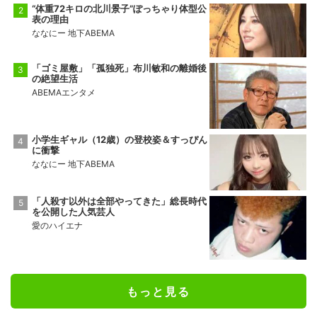
“体重72キロの北川景子”ぽっちゃり体型公
表の理由
ななにー 地下ABEMA
「ゴミ屋敷」「孤独死」布川敏和の離婚後
の絶望生活
ABEMAエンタメ
小学生ギャル（12歳）の登校姿＆すっぴん
に衝撃
ななにー 地下ABEMA
「人殺す以外は全部やってきた」総長時代
を公開した人気芸人
愛のハイエナ
もっと見る