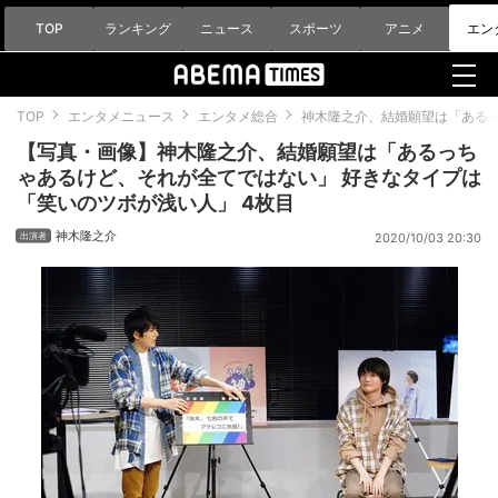
TOP
ランキング
ニュース
スポーツ
アニメ
エン
TOP
エンタメニュース
エンタメ総合
神木隆之介、結婚願望は「ある
【写真・画像】神木隆之介、結婚願望は「あるっち
ゃあるけど、それが全てではない」 好きなタイプは
「笑いのツボが浅い人」 4枚目
神木隆之介
2020/10/03 20:30