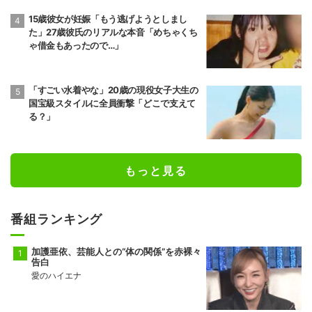
15歳彼女が妊娠「もう逃げようとしまし
た」27歳彼氏のリアルな本音「めちゃくち
ゃ借金もあったので…」
「すごい水着やな」20歳の現役女子大生の
国宝級スタイルに全員衝撃「どこで支えて
る？」
もっと見る
番組ランキング
加護亜依、芸能人との“体の関係”を赤裸々
告白
愛のハイエナ