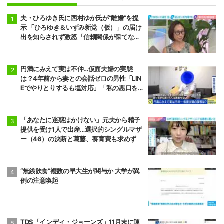
夫・ひろゆき氏に西村ゆか氏が“離婚”を提
示 「ひろゆき＆いずみ新党（仮）」の届け
出を知らされず激怒「信頼関係が保てない
状態で夫婦を続けるのは無理」
円満にみえて実は不仲…仮面夫婦の実態
は？4年前から妻との会話ゼロの男性「LIN
Eでやりとりするも塩対応」「私の悪口を
言うから娘は寄り付いてこない」
「あなたに迷惑はかけない」元夫から精子
提供を受け1人で出産…選択的シングルマザ
ー（46）の決断と葛藤、養育費も求めず
“無銭飲食”複数の早大生が関与か 大学が異
例の注意喚起
TDS「インディ・ジョーンズ」11月末に運