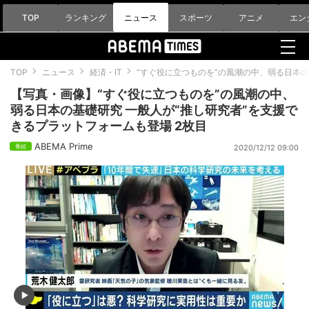
TOP
ランキング
ニュース
スポーツ
アニメ
エン
TOP
ニュース
経済・IT
“すぐ役に立つものを”の風潮の中、弱る日本の
【写真・画像】“すぐ役に立つものを”の風潮の中、
弱る日本の基礎研究 一般人が“推し研究者”を支援で
きるプラットフォームも登場 2枚目
ABEMA Prime
2020/12/12 09:00