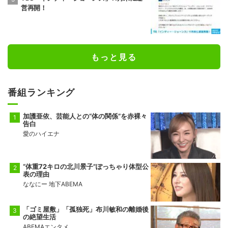
営再開！
もっと見る
番組ランキング
加護亜依、芸能人との“体の関係”を赤裸々
告白
愛のハイエナ
“体重72キロの北川景子”ぽっちゃり体型公
表の理由
ななにー 地下ABEMA
「ゴミ屋敷」「孤独死」布川敏和の離婚後
の絶望生活
ABEMAエンタメ