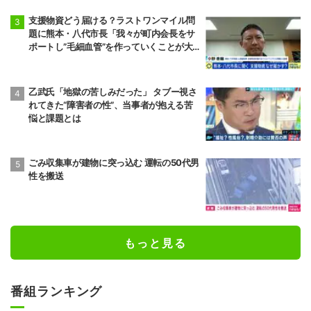
支援物資どう届ける？ラストワンマイル問
題に熊本・八代市長「我々が町内会長をサ
ポートし”毛細血管”を作っていくことが大
事」「動ける若者も一緒になって支援して
いくのが一番現実的だ」
乙武氏「地獄の苦しみだった」 タブー視さ
れてきた“障害者の性”、当事者が抱える苦
悩と課題とは
ごみ収集車が建物に突っ込む 運転の50代男
性を搬送
もっと見る
番組ランキング