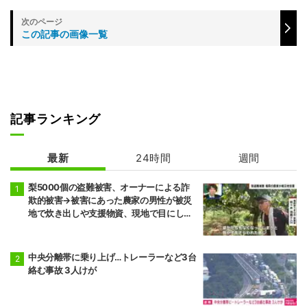
この記事の画像一覧
記事ランキング
最新
24時間
週間
梨5000個の盗難被害、オーナーによる詐
欺的被害→被害にあった農家の男性が被災
地で炊き出しや支援物資、現地で目にし
た“助け合いの輪”
中央分離帯に乗り上げ…トレーラーなど3台
絡む事故 3人けが