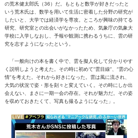
の荒木健太郎氏（36）だ。もともと数学が好きだったと
いう荒木氏は、数学を用いて生活に密着した分野の研究が
したいと、大学では経済学を専攻。ところが興味の持てる
研究、研究室との出会いがなかったため、気象庁の気象大
学校に入学しなおし、予報や観測に携わるうちに、雲の研
究を志すようになったという。
「一般向けの本を書く中で、雲を擬人化して分かりやす
く説明しようと考えた。その時に初めて“雲目線”、“雲の心
情”を考えた。それから好きになった。雲は風に流され、
大気の状況で姿・形を刻々と変えていく。その時にしか出
会えない、まさに一期一会の存在。それが魅力だ。その姿
を収めておきたくて、写真も撮るようになった」。