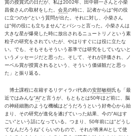
賞の授賞式の日だが、私は2002年、田中耕一さんと小柴
昌俊さんの取材をした。
会見
の時に、記者からは“何の役
に立つのか”という質問が出た。それに対し、小柴さん
は“何の役にも立ちません”とバシっと言った。小柴さんは
大きな星が爆発した時に放出されるニュートリノという素
粒子の研究をされていたが、やはりすぐには役に立たな
い。でも、そもそもそういう基準では研究をしていないと
いうメッセージだと思った。そして、それが評価され、ノ
ーベル賞が授賞されるという、そういう価値観だと思っ
た」と振り返る。
博士課程に在籍するリディラバ代表の
安部敏樹
氏も「最
近ではみんな“
AI
”と言うが、もともとは50年ほど前に、脳
の神経細胞のような機械はどうだろうという好奇心から始
まり、その研究が進化を遂げていった結果、今の”AIはす
ごい”という話になっている。つまり、50年前には“どうし
てなんだろうね”くらいのもので、それが将来AIとして使