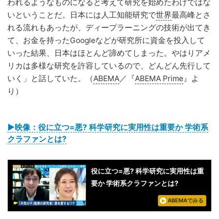
われるようなものになると考えて研究を始めたわけではな
いということだ。日本には人工知能研究で
世界
最高峰とさ
れる流れもあったが、ディープラーニングの技術が出てき
て、お金を持ったGoogleなどが研究所に資金を投入して
いった結果、日本はほとんど諦めてしまった。やはりアメ
リカは多様な研究を許容しているので、どんどん先行して
いく」と話していた。（
ABEMA
／『
ABEMA Prime
』よ
り）
▶映像：役に立つ=悪? 科学研究に実用性は重要か 学術系
クラファンとは?
役に立つ=悪? 科学研究に実用性は重
要か 学術系クラファンとは?
ABEMAでみる