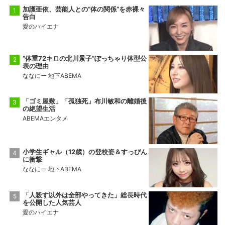
加護亜依、芸能人との“体の関係”を赤裸々
告白
愛のハイエナ
“体重72キロの北川景子”ぽっちゃり体型公
表の理由
ななにー 地下ABEMA
「ゴミ屋敷」「孤独死」布川敏和の離婚後
の絶望生活
ABEMAエンタメ
小学生ギャル（12歳）の登校姿＆すっぴん
に衝撃
ななにー 地下ABEMA
「人殺す以外は全部やってきた」総長時代
を公開した人気芸人
愛のハイエナ