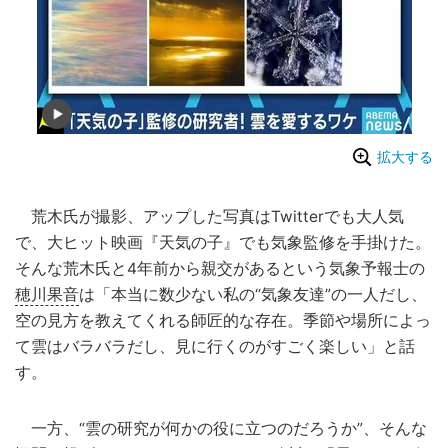
拡大する
荒木氏が撮影、アップした写真はTwitterでも大人気
で、大ヒット映画『天気の子』でも気象監修を手掛けた。
そんな荒木氏と4年前から親交があるという気象予報士の
穂川果音
は「本当に数少ない私の“気象友達”の一人だし、
空の見方を教えてくれる師匠的な存在。季節や場所によっ
て雲はバラバラだし、見に行くのがすごく楽しい」と話
す。
一方、“雲の研究が何かの役に立つのだろうか”、そんな