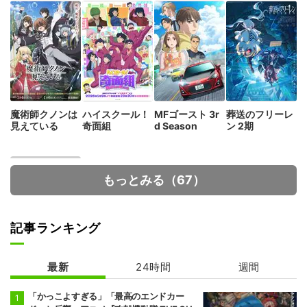
魔術師クノンは
ハイスクール！
MFゴースト 3r
葬送のフリーレ
見えている
奇面組
d Season
ン 2期
もっとみる（67）
記事ランキング
最新
24時間
週間
貴族転生 ～恵ま
れた生まれから
最強の力を得る
「かっこよすぎる」「最高のエンドカー
～