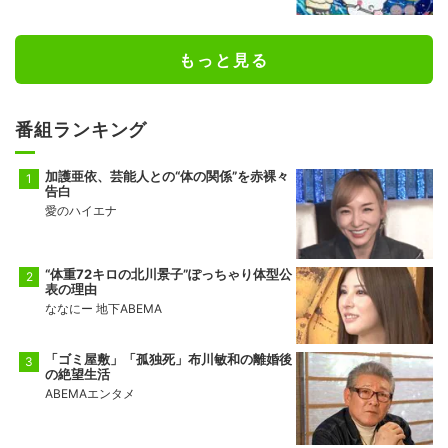
もっと見る
番組ランキング
加護亜依、芸能人との“体の関係”を赤裸々
告白
愛のハイエナ
“体重72キロの北川景子”ぽっちゃり体型公
表の理由
ななにー 地下ABEMA
「ゴミ屋敷」「孤独死」布川敏和の離婚後
の絶望生活
ABEMAエンタメ