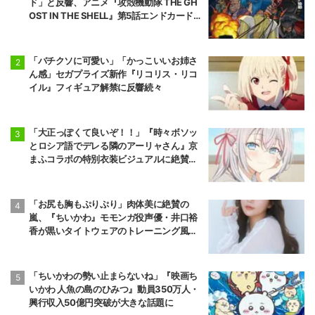
ド」と反響、アニメ『攻殻機動隊 THE GH
OST IN THE SHELL』第5話エンドカード公
開
「バチクソに可愛い」「かっこいいお姉さ
ん感」セガプライズ新作『リコリス・リコ
イル』フィギュア解禁に反響続々
「大正っぽくて良いぞ！！」『時々ボソッ
とロシア語でデレる隣のアーリャさん』京
まふコラボの特別衣装ビジュアルに絶賛の
声
「お尻も胸もぷりぷり」肉体美に絶賛の
嵐、『ちいかわ』モモンガ役声優・井口裕
香が黒いタイトウェアのトレーニング風景
公開
「ちいかわの勢い止まらないね」『映画ち
いかわ 人魚の島のひみつ』動員350万人・
興行収入50億円突破が大きな話題に