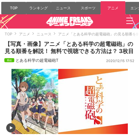
TOP
ランキング
ニュース
スポーツ
アニメ
エン
TOP
アニメ
ニュース
アニメ「とある科学の超電磁砲」の見る順番を解
【写真・画像】アニメ「とある科学の超電磁砲」の
見る順番を解説！ 無料で視聴できる方法は？ 3枚目
とある科学の超電磁砲T
2020/12/15 17:52