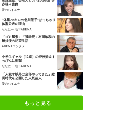
加護亜依、芸能人との“体の関係”を
赤裸々告白
愛のハイエナ
“体重72キロの北川景子”ぽっちゃり
体型公表の理由
ななにー 地下ABEMA
「ゴミ屋敷」「孤独死」布川敏和の
離婚後の絶望生活
ABEMAエンタメ
小学生ギャル（12歳）の登校姿＆す
っぴんに衝撃
ななにー 地下ABEMA
「人殺す以外は全部やってきた」総
長時代を公開した人気芸人
愛のハイエナ
もっと見る