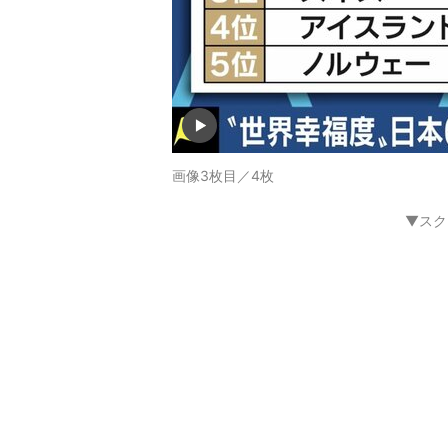
画像3枚目／4枚
▼スク