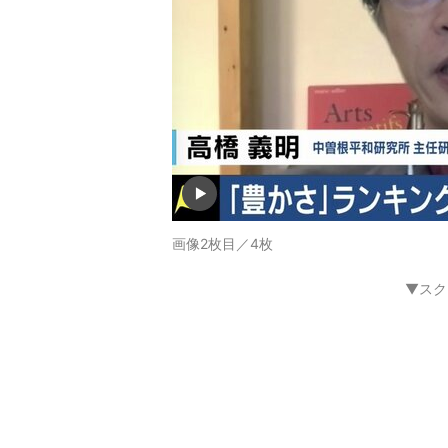
画像2枚目／4枚
▼スク