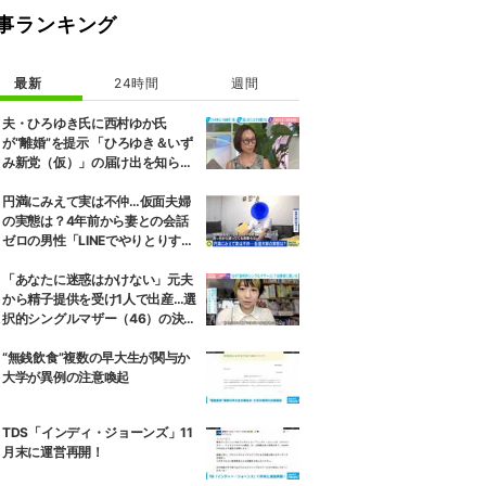
事ランキング
最新
24時間
週間
夫・ひろゆき氏に西村ゆか氏
が“離婚”を提示 「ひろゆき＆いず
み新党（仮）」の届け出を知らさ
れず激怒「信頼関係が保てない状
態で夫婦を続けるのは無理」
円満にみえて実は不仲…仮面夫婦
の実態は？4年前から妻との会話
ゼロの男性「LINEでやりとりする
も塩対応」「私の悪口を言うから
娘は寄り付いてこない」
「あなたに迷惑はかけない」元夫
から精子提供を受け1人で出産…選
択的シングルマザー（46）の決断
と葛藤、養育費も求めず
“無銭飲食”複数の早大生が関与か
大学が異例の注意喚起
TDS「インディ・ジョーンズ」11
月末に運営再開！