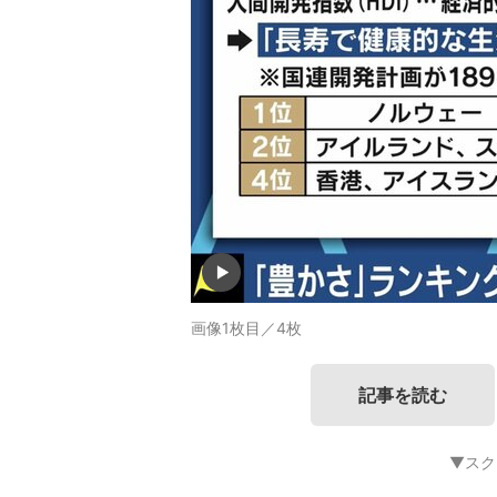
画像1枚目／4枚
記事を読む
▼スク