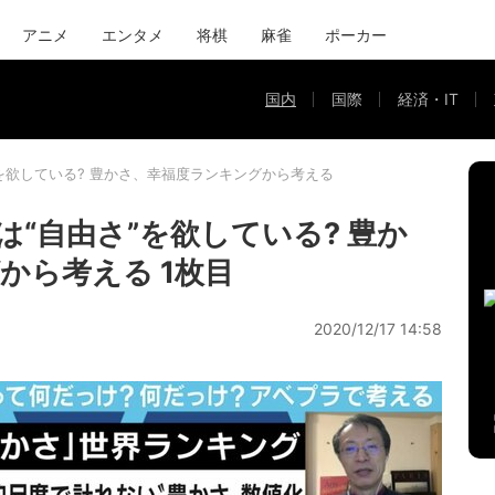
アニメ
エンタメ
将棋
麻雀
ポーカー
国内
国際
経済・IT
を欲している? 豊かさ、幸福度ランキングから考える
“自由さ”を欲している? 豊か
から考える 1枚目
2020/12/17 14:58