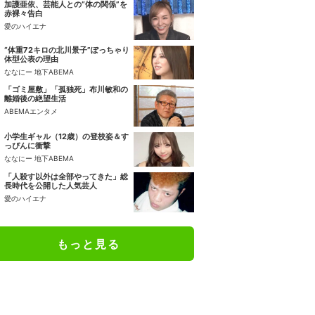
加護亜依、芸能人との“体の関係”を
赤裸々告白
愛のハイエナ
“体重72キロの北川景子”ぽっちゃり
体型公表の理由
ななにー 地下ABEMA
「ゴミ屋敷」「孤独死」布川敏和の
離婚後の絶望生活
ABEMAエンタメ
小学生ギャル（12歳）の登校姿＆す
っぴんに衝撃
ななにー 地下ABEMA
「人殺す以外は全部やってきた」総
長時代を公開した人気芸人
愛のハイエナ
もっと見る