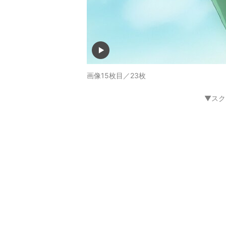
画像15枚目／23枚
▼スク