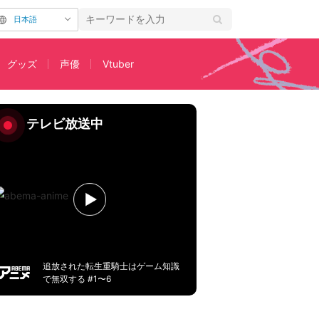
日本語
グッズ
声優
Vtuber
、あらすじまとめ
テレビ放送中
追放された転生重騎士はゲーム知識
で無双する #1〜6