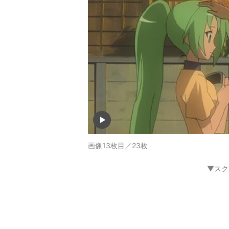
画像13枚目／23枚
▼スク