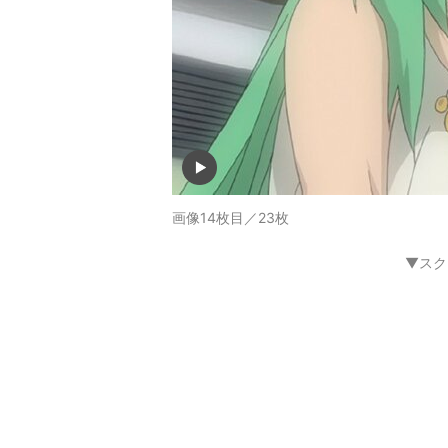
画像14枚目／23枚
▼スク