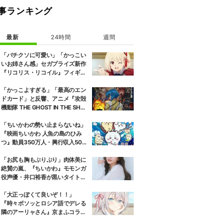
事ランキング
最新
24時間
週間
「バチクソに可愛い」「かっこい
いお姉さん感」セガプライズ新作
『リコリス・リコイル』フィギュ
ア解禁に反響続々
「かっこよすぎる」「最高のエン
ドカード」と反響、アニメ『攻殻
機動隊 THE GHOST IN THE SHEL
L』第5話エンドカード公開
「ちいかわの勢い止まらないね」
『映画ちいかわ 人魚の島のひみ
つ』動員350万人・興行収入50億
円突破が大きな話題に
「お尻も胸もぷりぷり」肉体美に
絶賛の嵐、『ちいかわ』モモンガ
役声優・井口裕香が黒いタイトウ
ェアのトレーニング風景公開
「大正っぽくて良いぞ！！」
『時々ボソッとロシア語でデレる
隣のアーリャさん』京まふコラボ