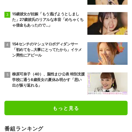
15歳彼女が妊娠「もう逃げようとしまし
た」27歳彼氏のリアルな本音「めちゃくち
ゃ借金もあったので…」
154センチのマシュマロボディダンサー
「初めてを…大事にとってたから」イケメ
ン男性にアピール
柳原可奈子（40）、脳性まひ公表 特別支援
学校に通う6歳長女の夏休み明かす「思い
出が振り返れる」
もっと見る
番組ランキング