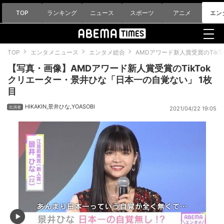
TOP
ランキング
ニュース
スポーツ
アニメ
エン
TOP
エンタメニュース
エンタメ総合
AMDアワード新人賞受賞のTik
【写真・画像】AMDアワード新人賞受賞のTikTok
クリエーター・景井ひな「日本一の自覚ない」 1枚
目
HIKAKIN
,
景井ひな
,
YOASOBI
2021/04/22 19:05