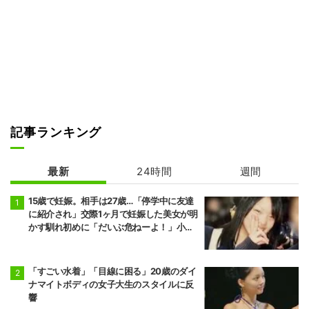
記事ランキング
最新
24時間
週間
15歳で妊娠。相手は27歳…「停学中に友達
に紹介され」交際1ヶ月で妊娠した美女が明
かす馴れ初めに「だいぶ危ねーよ！」小森
純も絶句
「すごい水着」「目線に困る」20歳のダイ
ナマイトボディの女子大生のスタイルに反
響