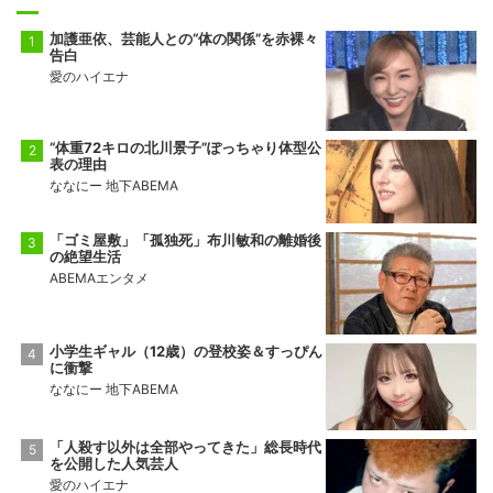
加護亜依、芸能人との“体の関係”を赤裸々
告白
愛のハイエナ
“体重72キロの北川景子”ぽっちゃり体型公
表の理由
ななにー 地下ABEMA
「ゴミ屋敷」「孤独死」布川敏和の離婚後
の絶望生活
ABEMAエンタメ
小学生ギャル（12歳）の登校姿＆すっぴん
に衝撃
ななにー 地下ABEMA
「人殺す以外は全部やってきた」総長時代
を公開した人気芸人
愛のハイエナ