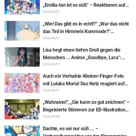
„Emilia-tan ist so süß“ – Reaktionen auf
das enthüllte Visuelle zum Event
2026/08/07
anlässlich des 10-jährigen Anime-
„Wie! Das gibt es in echt!?“ „War das nicht
Jubiläums von „Re:ZERO -Starting Life in
das Teil in Himmels Kommode?“
Another World-“
Enthüllung des „Horns des Dunklen
2026/08/07
Drachen“ aus Episode 1 von „Frieren –
Lisa hegt einen tiefen Groll gegen die
Nach dem Ende der Reise“ versetzt Fans
Menschen ... Anime „Goodbye, Lara“:
in Erstaunen
Synopsis und Vorab-Screenshots zu Folge
2026/08/07
6 veröffentlicht
Auch ein Verhakte-Kleiner-Finger-Foto
mit Luluka Moria! Das Netz reagiert auf
den Bericht der Synchronsprecherin Nao
2026/08/07
Tōyama vom Besuch der Dream Stage zu
„Wahnsinn!“, „Sie kann so gut zeichnen“ –
„Star Detective Precure!“ mit: „Das sind ja
Begeisterte Stimmen zur ED-Illustration
zwei Arcanas!“
von Asaki Yuikawa, der Sprecherin der
2026/08/06
Hauptfigur aus „The Elusive Samurai“, für
Dachte, es sei nur süß ... –
Episode 13