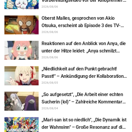
Vorbereitungsvideo vor der Kinopremiere
von „Chiikawa“ sorgt mit überraschender
2026/08/06
Kluft für Erstaunen: „Härter als gedacht“,
Oberst Malles, gesprochen von Akio
„Es geht nur um Arbeit“
Otsuka, erscheint ab Episode 3 des TV-
Animes „The Ghost in the Shell“! Cast-
2026/08/06
Kommentar & Endcard enthüllt
Reaktionen auf den Anblick von Anya, die
unter der Hitze leidet: „Anya schmilzt
dahin“ – „SPY x FAMILY“-
2026/08/06
Ankündigungsillustration sorgt für
„Niedlichkeit auf den Punkt gebracht!
Aufsehen
Passt!“ – Ankündigung der Kollaboration
zwischen „Lycoris Recoil“ und Kumamine
2026/08/05
von „Shigoto Neko“ sorgt für zahlreiche
„So aufgesetzt“, „Die Arbeit einer echten
„Passt!“-Reaktionen
Sucherin (lol)“ – Zahlreiche Kommentare
zu einer Frieren-Plüschfigur, die in einer
2026/08/04
Ausstellungs-Mimik steckt: „Frieren –
„Mari-san ist so niedlich“, „Die Dynamik ist
Nach dem Ende der Reise“
der Wahnsinn“ – Große Resonanz auf die