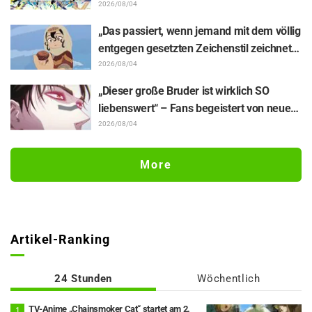
Enthüllung von Hidenori Matsubaras
2026/08/04
wunderschöner Zeichnung der drei
„Das passiert, wenn jemand mit dem völlig
Figuren aus „Neon Genesis Evangelion“ im
entgegen gesetzten Zeichenstil zeichnet“
Plugsuit
– Fans begeistert von der Unterstützungs-
2026/08/04
Illustration des „Yowamushi Pedal“-
„Dieser große Bruder ist wirklich SO
Schöpfers für „Jaadugar: A Witch in
liebenswert“ – Fans begeistert von neuen
Mongolia“
Illustrationen zur „JUJUTSU KAISEN“-
2026/08/04
Ausstellung, auf denen Choso Yūji Itadori
auf die Pelle rückt
More
Artikel-Ranking
24 Stunden
Wöchentlich
TV-Anime „Chainsmoker Cat“ startet am 2.