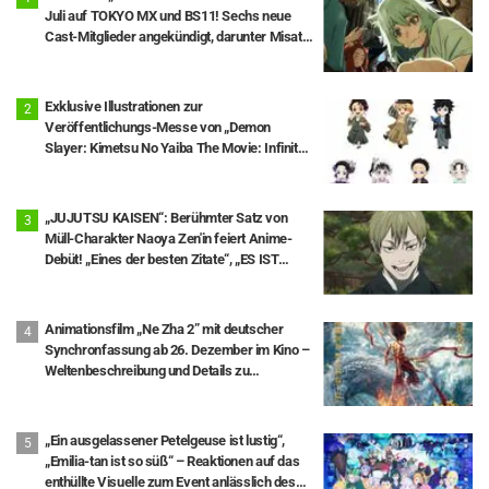
Juli auf TOKYO MX und BS11! Sechs neue
Cast-Mitglieder angekündigt, darunter Misato
Matsuoka als Yaku Neko.
Exklusive Illustrationen zur
Veröffentlichungs-Messe von „Demon
Slayer: Kimetsu No Yaiba The Movie: Infinity
Castle – Teil 1“ auf Blu-ray & DVD enthüllt!
Zudem wurde ein Foto-Event mit den Mini-
Kämpfern angekündigt
„JUJUTSU KAISEN“: Berühmter Satz von
Müll-Charakter Naoya Zen'in feiert Anime-
Debüt! „Eines der besten Zitate“, „ES IST
DA!!!!“ – Hype in den sozialen Netzwerken.
Animationsfilm „Ne Zha 2” mit deutscher
Synchronfassung ab 26. Dezember im Kino –
Weltenbeschreibung und Details zu
Eintrittsprämien veröffentlicht
„Ein ausgelassener Petelgeuse ist lustig“,
„Emilia-tan ist so süß“ – Reaktionen auf das
enthüllte Visuelle zum Event anlässlich des