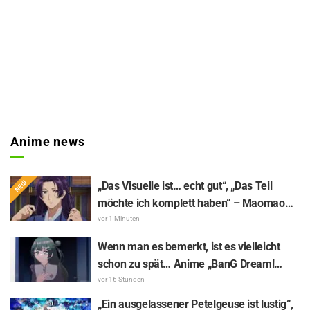
Anime news
„Das Visuelle ist… echt gut“, „Das Teil
möchte ich komplett haben“ – Maomao
und Jinshi aus „The Apothecary Diaries
vor 1 Minuten
(movie)“ im Kinofilm-Outfit als
Wenn man es bemerkt, ist es vielleicht
aufwendige Figuren umgesetzt
schon zu spät… Anime „BanG Dream!
Yume∞Mita“ Episode 8, Inhaltsangabe
vor 16 Stunden
und Szenenbilder veröffentlicht
„Ein ausgelassener Petelgeuse ist lustig“,