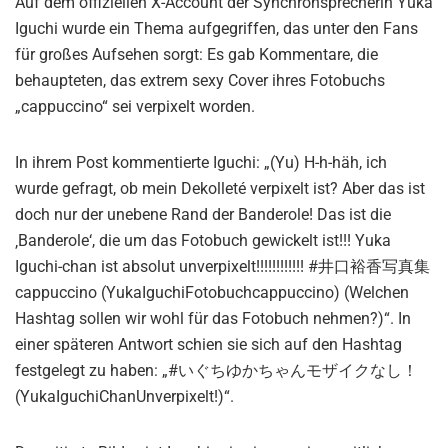
Auf dem offiziellen X-Account der Synchronsprecherin Yuka
Iguchi wurde ein Thema aufgegriffen, das unter den Fans
für großes Aufsehen sorgt: Es gab Kommentare, die
behaupteten, das extrem sexy Cover ihres Fotobuchs
„cappuccino“ sei verpixelt worden.
In ihrem Post kommentierte Iguchi: „(Yu) H-h-häh, ich
wurde gefragt, ob mein Dekolleté verpixelt ist? Aber das ist
doch nur der unebene Rand der Banderole! Das ist die
‚Banderole‘, die um das Fotobuch gewickelt ist!!! Yuka
Iguchi-chan ist absolut unverpixelt!!!!!!!!!!!! #井口裕香写真集
cappuccino (YukaIguchiFotobuchcappuccino) (Welchen
Hashtag sollen wir wohl für das Fotobuch nehmen?)“. In
einer späteren Antwort schien sie sich auf den Hashtag
festgelegt zu haben: „#いぐちゆかちゃんモザイクなし！
(YukaIguchiChanUnverpixelt!)“.