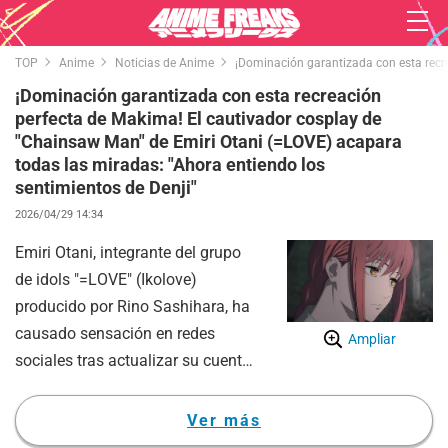
TOP
Anime
Noticias de Anime
¡Dominación garantizada con esta recre
¡Dominación garantizada con esta recreación
perfecta de Makima! El cautivador cosplay de
"Chainsaw Man" de Emiri Otani (=LOVE) acapara
todas las miradas: "Ahora entiendo los
sentimientos de Denji"
2026/04/29 14:34
Emiri Otani, integrante del grupo
de idols "=LOVE" (Ikolove)
producido por Rino Sashihara, ha
causado sensación en redes
Ampliar
sociales tras actualizar su cuenta
oficial de X con un impresionante
cosplay de Makima (voz de
Ver más
Tomori Kusunoki), personaje de la