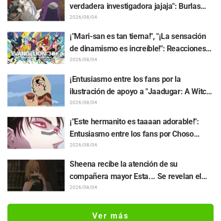
verdadera investigadora jajaja": Burlas
masivas por el peluche de Frieren
2026/08/04
atrapado en un Mímic de exhibición en
¡"Mari-san es tan tierna!", "¡La sensación
"Frieren: Más allá del final del viaje"
de dinamismo es increíble!": Reacciones
ante el hermoso dibujo revelado de
2026/08/04
Hidenori Matsubara con las 3 chicas
¡Entusiasmo entre los fans por la
vistiendo sus Plugsuits de "Neon Genesis
ilustración de apoyo a "Jaadugar: A Witch
Evangelion"
in Mongolia" realizada por el autor de
2026/08/04
"Yowamushi Pedal"! "Esto es lo que pasa
¡"Este hermanito es taaaan adorable!":
cuando lo dibuja la persona con el estilo
Entusiasmo entre los fans por Choso
más diferente al habitual"
acercándose a Yūji Itadori en la ilustración
2026/08/04
especial de "Jujutsu Kaisen"
Sheena recibe la atención de su
compañera mayor Esta... Se revelan el
sinopsis, capturas, avance WEB y póster
2026/08/04
de episodio del capítulo 5 del anime "I
Want to Love You Till Your Dying Day"
Ver más