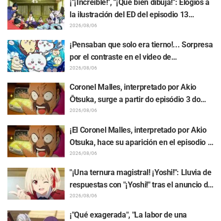
¡"¡Increíble!", "¡Qué bien dibuja!": Elogios a
derritiendo"
la ilustración del ED del episodio 13
realizada por Asaki Yuikawa, actriz de voz
2026/08/06
del protagonista de "The Elusive Samurai"
¡Pensaban que solo era tierno!... Sorpresa
por el contraste en el video de
preparación previa al estreno de la
2026/08/06
película de "Chiikawa": "Es más crudo de
Coronel Malles, interpretado por Akio
lo imaginado", "Hablan puro de trabajo"
Ōtsuka, surge a partir do episódio 3 do
anime de TV "The Ghost in the Shell"!
2026/08/06
Comentário do elenco e arte final são
¡El Coronel Malles, interpretado por Akio
revelados
Otsuka, hace su aparición en el episodio 3
del anime de TV "The Ghost in the Shell"!
2026/08/06
Revelan comentarios del elenco y la
"¡Una ternura magistral! ¡Yoshi!": Lluvia de
tarjeta final (endcard)
respuestas con "¡Yoshi!" tras el anuncio de
la colaboración entre "Lycoris Recoil" y
2026/08/06
Kumamine, creador de "Shigoto Neko"
¡"Qué exagerada", "La labor de una