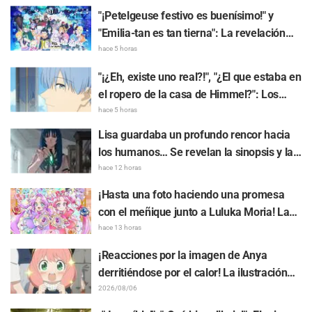
"¡Petelgeuse festivo es buenísimo!" y
"Emilia-tan es tan tierna": La revelación
del arte visual del evento del 10.º
hace 5 horas
aniversario del anime "Re:ZERO -Starting
"¡¿Eh, existe uno real?!", "¿El que estaba en
Life in Another World-" genera gran
el ropero de la casa de Himmel?": Los
entusiasmo
fans quedan perplejos ante la revelación
hace 5 horas
del "Cuerno del Dragón Oscuro" que
Lisa guardaba un profundo rencor hacia
apareció en el episodio 1 de "Frieren: Más
los humanos… Se revelan la sinopsis y las
allá del final del viaje"
primeras imágenes del episodio 6 del
hace 12 horas
anime “Goodbye, Lara”
¡Hasta una foto haciendo una promesa
con el meñique junto a Luluka Moria! La
publicación de Nao Tōyama, la actriz de
hace 13 horas
voz de "Star Detective Precure!", al asistir
¡Reacciones por la imagen de Anya
al Dream Stage genera repercusión con
derritiéndose por el calor! La ilustración
comentarios como "¡Es una doble Arcana!"
promocional de "SPY x FAMILY" provoca
2026/08/06
comentarios como: "Anya se está