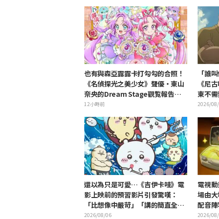
也有與森亞露露卡打勾勾的合照！
「誰叫
《名偵探光之美少女》聲優・東山
《尼古
奈央的Dream Stage觀覧報告引
東不需要
發「是奥祕·暗影天使啊」的反響
12小時前
2026/08
還以為只是可愛…《吉伊卡哇》電
電視動
影上映前的預習影片引發驚嘆：
場由大
「比想像中嚴苛」「講的簡直全都
配音陣
是勞動的事」反差感驚呆網友
2026/08/06
2026/08