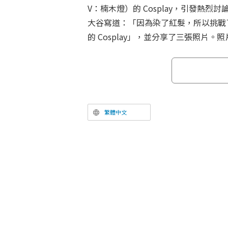
V：楠木燈）的 Cosplay，引發熱烈討
大谷寫道：「因為染了紅髮，所以挑戰
的 Cosplay」，並分享了三張照片
紮成三股辮，穿著白襯衫、黑領帶與合
真標誌性的公安制服姿態。凝視鏡頭的
優勢的姿勢，令人印象深刻。
繁體中文