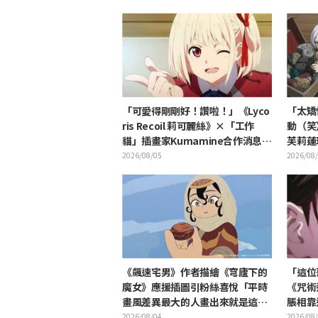
「可愛得剛剛好！讚啦！」《Lyco
「太矯
ris Recoil 莉可麗絲》×「工作
動（笑
貓」插畫家Kumamine合作消息公
芙莉蓮
開 引發「讚啦！」熱烈迴響
芙莉蓮
2026/08/05
2026/08
《飆速宅男》作者描繪《穹廬下的
「這位
魔女》應援插圖引粉絲喜悅「平時
《咒術
畫風差異最大的人畫出來就是這
脹相靠
樣」
2026/08/04
2026/08